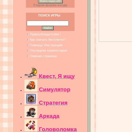
Войти через uID
Старая форма входа
ПОИСК ИГРЫ
Правообладателям !
Как скачать бесплатно?
Помощь! Инструкции!
Последние комментарии
Главная страница
Квест, Я ищу
Симулятор
Стратегия
Аркада
Головоломка