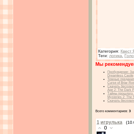
Категория
:
Квест 
Теги
:
логика
,
Голо
Мы рекомендуе
Пробуждение: За
Dreamless Castle
Темные предания:
Curse of Briar Ro
Скачать бесплат
Age 2: The Dark P
Тайны прошлого 
Mysteries 2: The 
Скачать бесплатн
Всего комментариев:
3
1
игрулька
(10
0