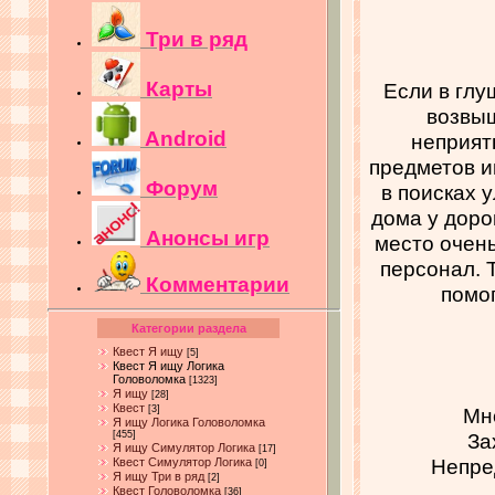
Три в ряд
Карты
Если в глу
возвыш
Android
неприят
предметов и
Форум
в поисках 
дома у доро
Анонсы игр
место очень
персонал. 
Комментарии
помо
Категории раздела
Квест Я ищу
[5]
Квест Я ищу Логика
Головоломка
[1323]
Я ищу
[28]
Квест
[3]
Мн
Я ищу Логика Головоломка
[455]
За
Я ищу Симулятор Логика
[17]
Непре
Квест Симулятор Логика
[0]
Я ищу Три в ряд
[2]
Квест Головоломка
[36]