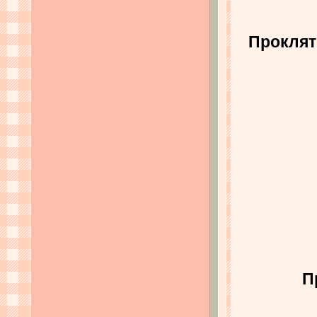
Проклят
П