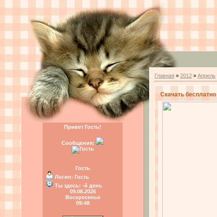
Главная
»
2012
»
Апрель
Скачать бесплатно 
Привет Гость!
Сообщения:
Гость
Логин:
Гость
Ты здесь:
-й день
09.08.2026
Воскресенье
09:48