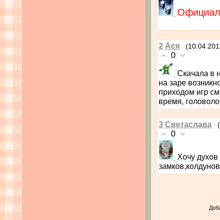
Официал
2
Ася
(10.04.201
0
Скачала в 
на заре возникно
приходом игр см
время, головолом
3
Светаслава
0
Хочу духов
замков,колдунов
Доб