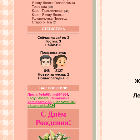
Я ищу Логика Головоломка
Три в ряд
[88]
Квест Приключения
[48]
Квест Я ищу Логика
Головоломка Перевод
Старого Пса
[6]
СТАТИСТИКА
Сейчас на сайте:
3
Гостей:
3
Сайчат:
0
Пользователи:
848 2127
Новых за месяц: 2
Новых сегодня: 0
Ж
НАС ПОСЕТИЛИ
Ле
Люся
,
4e4a68
,
nin564564
,
Lady_Venera
,
Лёньковна
,
komissarov-53
,
ulanovat1949
,
oksanochka2024
С Днём
Рождения!