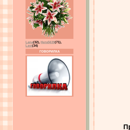
Lana
(32)
,
Ната5639
(71)
,
Last
(34)
ГОВОРИЛКА
П