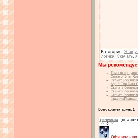
Категория
:
Я ищу 
логика
,
Скачать
,
я
Мы рекомендуе
Темные предания:
Curse of Briar Ro
Скачать бесплат
Age 2: The Dark P
Скачать бесплатн
Скачать бесплатн
Скачать бесплат
издание/Phantasma
Всего комментариев:
1
1
игрулька
(10.04.2012 
0
Официальная 