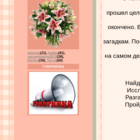
прошел целы
окончено. 
загадкам. П
dmitriia
(21)
,
babka
(81)
,
на самом де
sarsembekov2012
(28)
,
DmSnt
(34)
,
Tanya
(60)
ГОВОРИЛКА
Найд
Иссл
Разг
Прой