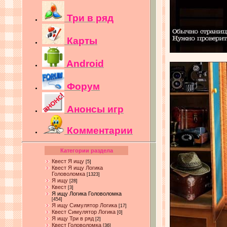
Три в ряд
Карты
Android
Форум
Анонсы игр
Комментарии
Категории раздела
Квест Я ищу
[5]
Квест Я ищу Логика
Головоломка
[1323]
Я ищу
[28]
Квест
[3]
Я ищу Логика Головоломка
[454]
Я ищу Симулятор Логика
[17]
Квест Симулятор Логика
[0]
Я ищу Три в ряд
[2]
Квест Головоломка
[36]