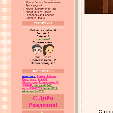
Я ищу Логика Головоломка
Три в ряд
[88]
Квест Приключения
[48]
Квест Я ищу Логика
Головоломка Перевод
Старого Пса
[6]
СТАТИСТИКА
Сейчас на сайте:
6
Гостей:
5
Сайчат:
1
mamkaira3
Пользователи:
848 2127
Новых за месяц: 2
Новых сегодня: 0
НАС ПОСЕТИЛИ
игрулька
,
Alinka
,
Akbara
,
Divo
,
stvol
,
4e4a68
,
Лёньковна
,
komissarov-53
,
JGUAR
,
ulanovat1949
,
radist19748783
,
lenlen9112
,
oksanochka2024
С Днём
Рождения!
С тех