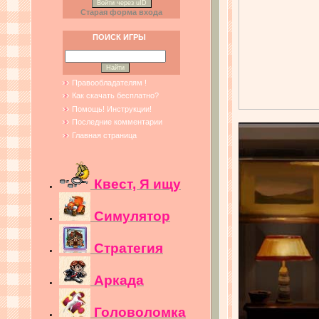
Войти через uID
Старая форма входа
ПОИСК ИГРЫ
Правообладателям !
Как скачать бесплатно?
Помощь! Инструкции!
Последние комментарии
Главная страница
Квест, Я ищу
Симулятор
Стратегия
Аркада
Головоломка