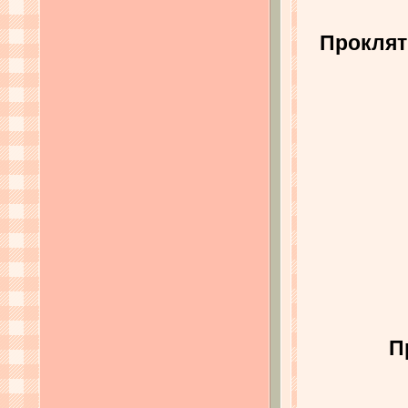
Проклят
П