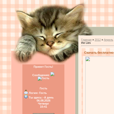
Главная
»
2012
»
Апрель
the Lies
Скачать бесплатно 
Привет Гость!
Сообщения:
Гость
Логин:
Гость
Ты здесь:
-й день
06.08.2026
Четверг
10:41