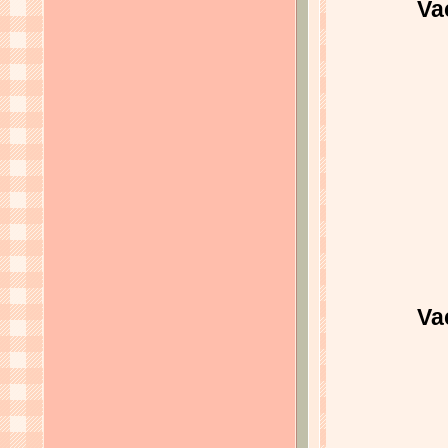
Va
Va