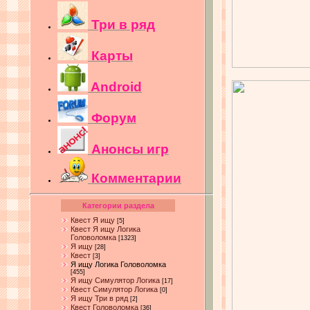
Три в ряд
Карты
Android
Форум
Анонсы игр
Комментарии
Категории раздела
Квест Я ищу
[5]
Квест Я ищу Логика
Головоломка
[1323]
Я ищу
[28]
Квест
[3]
Я ищу Логика Головоломка
[455]
Я ищу Симулятор Логика
[17]
Квест Симулятор Логика
[0]
Я ищу Три в ряд
[2]
Квест Головоломка
[36]