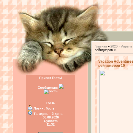
Главная
»
2020
»
Апрель
рейнджеров 10
Vacation Adventures
рейнджеров 10
Привет Гость!
Сообщения:
Гость
Логин:
Гость
Ты здесь:
-й день
08.08.2026
Суббота
11:32