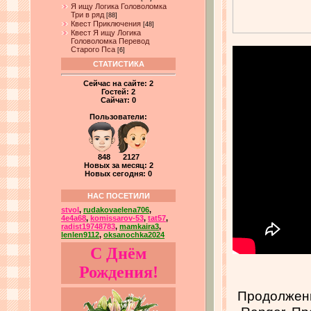
Я ищу Логика Головоломка
Три в ряд
[88]
Квест Приключения
[48]
Квест Я ищу Логика
Головоломка Перевод
Старого Пса
[6]
СТАТИСТИКА
Сейчас на сайте:
2
Гостей:
2
Сайчат:
0
Пользователи:
848 2127
Новых за месяц: 2
Новых сегодня: 0
НАС ПОСЕТИЛИ
stvol
,
rudakovaelena706
,
4e4a68
,
komissarov-53
,
tat57
,
radist19748783
,
mamkaira3
,
lenlen9112
,
oksanochka2024
С Днём
Рождения!
Продолжени