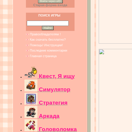
Войти через uID
Старая форма входа
ПОИСК ИГРЫ
Правообладателям !
Как скачать бесплатно?
Помощь! Инструкции!
Последние комментарии
Главная страница
Квест, Я ищу
Симулятор
Стратегия
Аркада
Головоломка