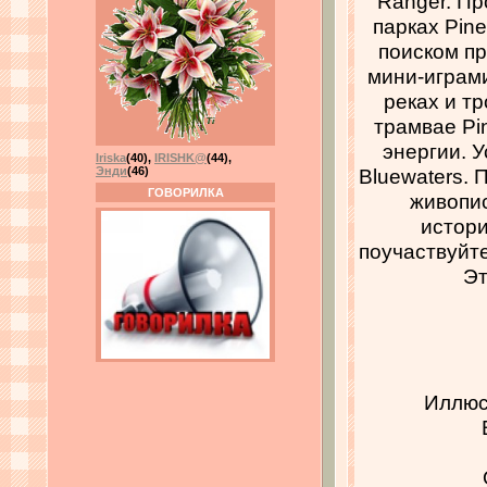
Ranger. Пр
парках Pine
поиском п
мини-играми
реках и т
трамвае Pi
энергии. У
Iriska
(40)
,
IRISHK@
(44)
,
Bluewaters. 
Энди
(46)
ГОВОРИЛКА
живопис
истори
поучаствуйте
Эт
Иллюс