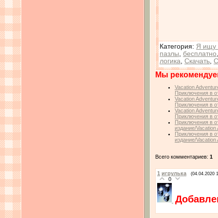
Категория
:
Я ищу 
пазлы
,
бесплатно
логика
,
Скачать
,
C
Мы рекомендуе
Vacation Adventure
Приключения в о
Vacation Adventure
Приключения в о
Vacation Adventure
Приключения в о
Приключения в о
издание/Vacation 
Приключения в о
издание/Vacation 
Всего комментариев:
1
1
игрулька
(04.04.2020 
0
Добавле