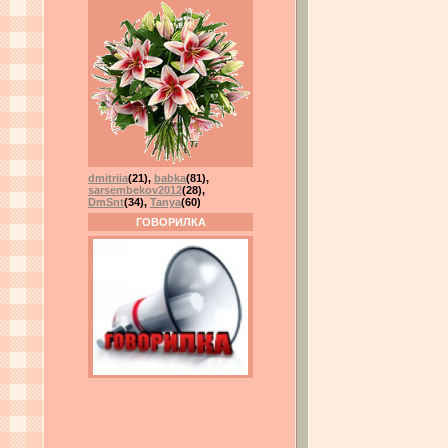
dmitriia
(21)
,
babka
(81)
,
sarsembekov2012
(28)
,
DmSnt
(34)
,
Tanya
(60)
ГОВОРИЛКА