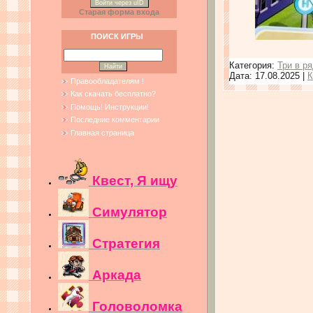
Войти через uID
Старая форма входа
ПОИСК ИГРЫ
Категория:
Три в р
Дата:
17.08.2025
|
К
Правообладателям !
Как скачать бесплатно?
Помощь! Инструкции!
Последние комментарии
Главная страница
Квест, Я ищу
Симулятор
Стратегия
Аркада
Головоломка