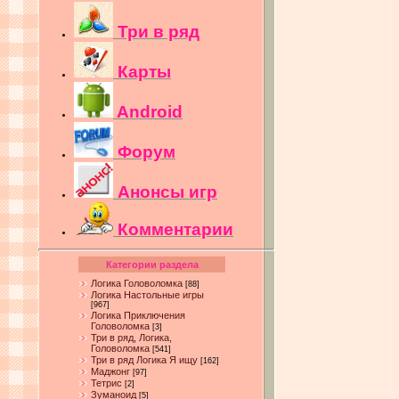
Три в ряд
Карты
Android
Форум
Анонсы игр
Комментарии
Категории раздела
Логика Головоломка
[88]
Логика Настольные игры
[967]
Логика Приключения
Головоломка
[3]
Три в ряд, Логика,
Головоломка
[541]
Три в ряд Логика Я ищу
[162]
Маджонг
[97]
Тетрис
[2]
Зуманоид
[5]