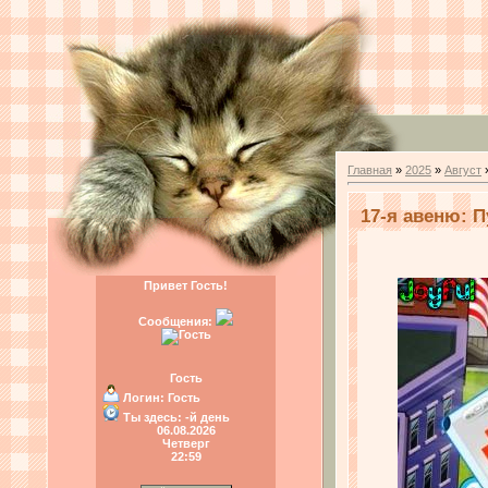
Главная
»
2025
»
Август
17-я авеню: П
Привет Гость!
Сообщения:
Гость
Логин:
Гость
Ты здесь:
-й день
06.08.2026
Четверг
22:59