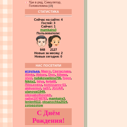
Три в ряд, Симулятор,
Головоломка
[15]
СТАТИСТИКА
Сейчас на сайте:
4
Гостей:
3
Сайчат:
1
mamkaira3
Пользователи:
848 2127
Новых за месяц: 2
Новых сегодня: 0
НАС ПОСЕТИЛИ
игрулька
,
Марго
,
Светаслава
,
Alinka
,
Akbara
,
Divo
,
Аймма
,
stvol
,
rudakovaelena706
,
fogot
,
Nikita1
,
lidya
,
4e4a68
,
Лёньковна
,
komissarov-53
,
alekyermol
,
tat57
,
JGUAR
,
ulanovat1949
,
olesyabolhovskih
,
radist19748783
,
mamkaira3
,
lenlen9112
,
oksanochka2024
,
zotopzotow
С Днём
Рождения!