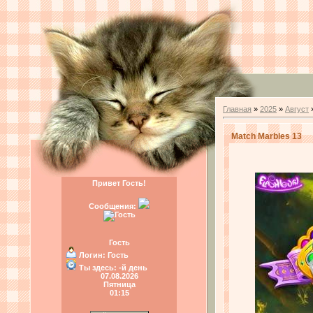
Главная
»
2025
»
Август
Match Marbles 13
Привет Гость!
Сообщения:
Гость
Логин:
Гость
Ты здесь:
-й день
07.08.2026
Пятница
01:15