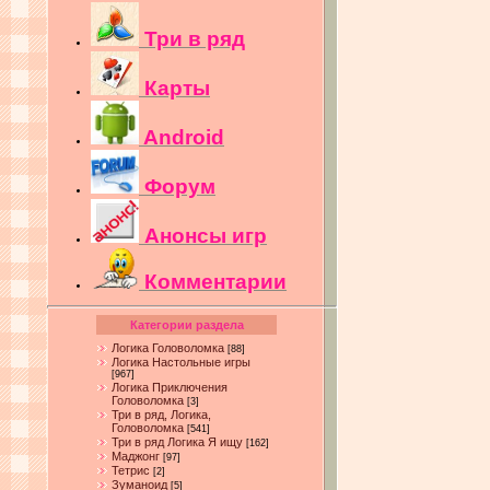
Три в ряд
Карты
Android
Форум
Анонсы игр
Комментарии
Категории раздела
Логика Головоломка
[88]
Логика Настольные игры
[967]
Логика Приключения
Головоломка
[3]
Три в ряд, Логика,
Головоломка
[541]
Три в ряд Логика Я ищу
[162]
Маджонг
[97]
Тетрис
[2]
Зуманоид
[5]