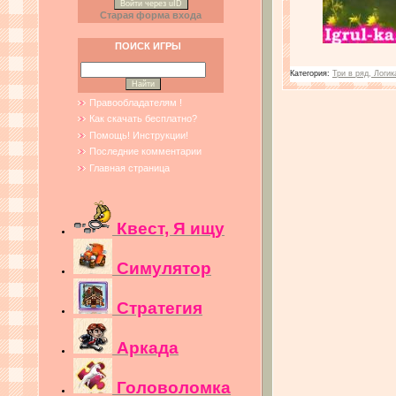
Войти через uID
Старая форма входа
ПОИСК ИГРЫ
Категория:
Три в ряд, Логик
Правообладателям !
Как скачать бесплатно?
Помощь! Инструкции!
Последние комментарии
Главная страница
Квест, Я ищу
Симулятор
Стратегия
Аркада
Головоломка