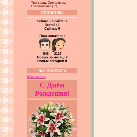
Три в ряд, Симулятор,
Головоломка
[15]
СТАТИСТИКА
Сейчас на сайте:
1
Гостей:
1
Сайчат:
0
Пользователи:
848 2127
Новых за месяц: 2
Новых сегодня: 0
НАС ПОСЕТИЛИ
Лёньковна
С Днём
Рождения!