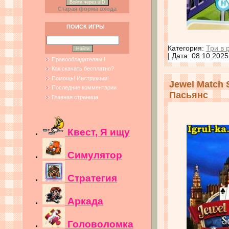
Войти через uID
Старая форма входа
ПОИСК ИГРЫ
Категория:
Три в 
| Дата:
08.10.2025
Правообладателям !
Как скачать бесплатно?
Помощь! Инструкции!
Jewel Match S
Последние комментарии
Пасьянс
Главная страница
Квест, Я ищу
Симулятор
Стратегия
Аркада
Головоломка