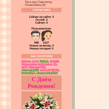
Три в ряд, Симулятор,
Головоломка
[15]
СТАТИСТИКА
Сейчас на сайте:
3
Гостей:
3
Сайчат:
0
Пользователи:
848 2127
Новых за месяц: 2
Новых сегодня: 0
НАС ПОСЕТИЛИ
Akbara
,
stvol
,
Nikita1
,
4e4a68
,
Лёньковна
,
komissarov-53
,
tat57
,
Веруша7282
,
ulanovat1949
,
radist19748783
,
lenlen9112
,
oksanochka2024
С Днём
Рождения!