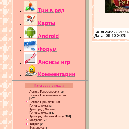
Три в ряд
Карты
Категория:
Логика
Android
Дата:
08.10.2025
Форум
Анонсы игр
Комментарии
Категории раздела
Логика Головоломка
[88]
Логика Настольные игры
[967]
Логика Приключения
Головоломка
[3]
Три в ряд, Логика,
Головоломка
[541]
Три в ряд Логика Я ищу
[162]
Маджонг
[97]
Тетрис
[2]
Зуманоид
[5]