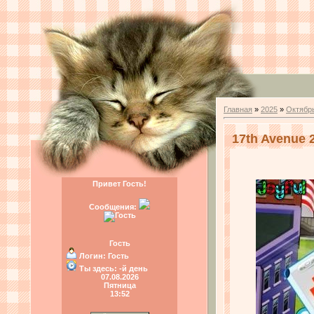
Главная
»
2025
»
Октябр
17th Avenue 
Привет Гость!
Сообщения:
Гость
Логин:
Гость
Ты здесь:
-й день
07.08.2026
Пятница
13:52