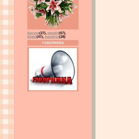
Кисуля
(27)
,
qwedrt
(67)
,
kirafo
(47)
,
maximys
(28)
ГОВОРИЛКА