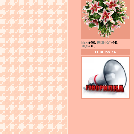
Iriska
(40)
,
IRISHK@
(44)
,
Энди
(46)
ГОВОРИЛКА