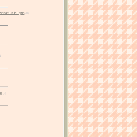
жаловать в Индию
(0)
)
ов
(0)