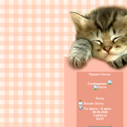
Привет Гость!
Сообщения:
Гость
Логин:
Гость
Ты здесь:
-й день
08.08.2026
Суббота
20:57