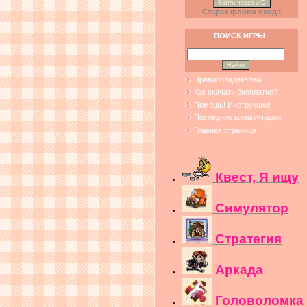
Войти через uID
Старая форма входа
ПОИСК ИГРЫ
Правообладателям !
Как скачать бесплатно?
Помощь! Инструкции!
Последние комментарии
Главная страница
Квест, Я ищу
Симулятор
Стратегия
Аркада
Головоломка