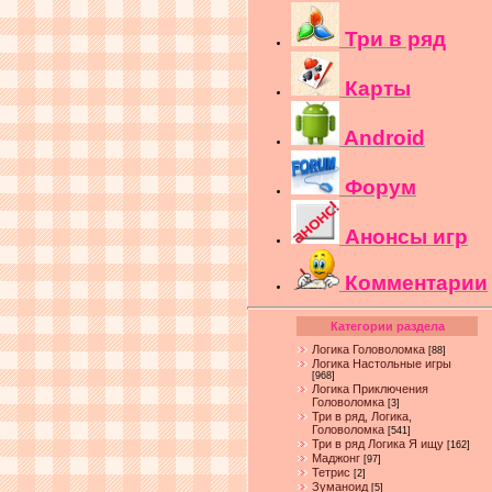
Три в ряд
Карты
Android
Форум
Анонсы игр
Комментарии
Категории раздела
Логика Головоломка
[88]
Логика Настольные игры
[968]
Логика Приключения
Головоломка
[3]
Три в ряд, Логика,
Головоломка
[541]
Три в ряд Логика Я ищу
[162]
Маджонг
[97]
Тетрис
[2]
Зуманоид
[5]