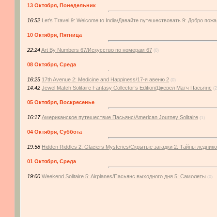
13 Октября, Понедельник
16:52
Let's Travel 9: Welcome to India/Давайте путешествовать 9: Добро по
10 Октября, Пятница
22:24
Art By Numbers 67/Искусство по номерам 67
(0)
08 Октября, Среда
16:25
17th Avenue 2: Medicine and Happiness/17-я авеню 2
(0)
14:42
Jewel Match Solitaire Fantasy Collector’s Edition/Джевел Матч Пасьянс
(2
05 Октября, Воскресенье
16:17
Американское путешествие Пасьянс/American Journey Solitaire
(1)
04 Октября, Суббота
19:58
Hidden Riddles 2: Glaciers Mysteries/Скрытые загадки 2: Тайны ледник
01 Октября, Среда
19:00
Weekend Solitaire 5: Airplanes/Пасьянс выходного дня 5: Самолеты
(0)