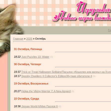
Гл
Главная
»
2025
»
Октябрь
31 Октября, Пятница
18:22
Just Puzzles 10: Water
(0)
30 Октября, Четверг
19:37
Trick or Treat Halloween Solitaire/Пасьянс «Кошелек или жизнь» на Хэл
18:17
Spooky Dwellers 4 Collector’s Edition/Жуткие обитатели 4
(0)
19 Октября, Воскресенье
20:27
Helga the Viking Warrior 7: A New Asgard
(0)
15 Октября, Среда
18:36
Jigsaw World 6/Мир Пазлов 6
(0)