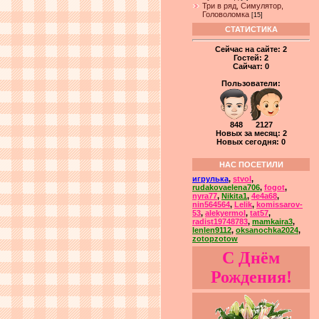
Три в ряд, Симулятор,
Головоломка
[15]
СТАТИСТИКА
Сейчас на сайте:
2
Гостей:
2
Сайчат:
0
Пользователи:
848 2127
Новых за месяц: 2
Новых сегодня: 0
НАС ПОСЕТИЛИ
игрулька
,
stvol
,
rudakovaelena706
,
fogot
,
nyra77
,
Nikita1
,
4e4a68
,
nin564564
,
Lelik
,
komissarov-
53
,
alekyermol
,
tat57
,
radist19748783
,
mamkaira3
,
lenlen9112
,
oksanochka2024
,
zotopzotow
С Днём
Рождения!