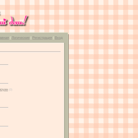
авная
|
Логические
|
Регистрация
|
Вход
лоуин
(0)