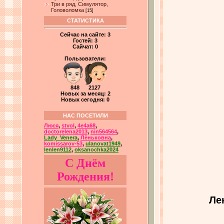
Три в ряд, Симулятор,
Головоломка
[15]
СТАТИСТИКА
Сейчас на сайте:
3
Гостей:
3
Сайчат:
0
Пользователи:
848 2127
Новых за месяц: 2
Новых сегодня: 0
НАС ПОСЕТИЛИ
Люся
,
stvol
,
4e4a68
,
doctorelena2013
,
nin564564
,
Lady_Venera
,
Лёньковна
,
komissarov-53
,
ulanovat1949
,
lenlen9112
,
oksanochka2024
С Днём
Рождения!
Ле