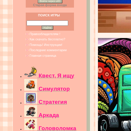
Войти через uID
Старая форма входа
ПОИСК ИГРЫ
Правообладателям !
Как скачать бесплатно?
Помощь! Инструкции!
Последние комментарии
Главная страница
Квест, Я ищу
Симулятор
Стратегия
Аркада
Головоломка