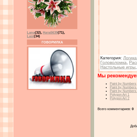
Lana
(32)
,
Ната5639
(71)
,
Last
(34)
ГОВОРИЛКА
Категория
:
Логика
Головоломка
,
Рас
Настольные игры
Мы рекомендуе
Paint by Numbers
Paint by Numbers
Paint by Numbers
Polygon Art 1
Polygon Art 2
Всего комментариев:
0
Доб