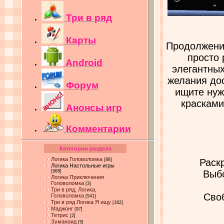
Три в ряд
Карты
Продолжение
просто 
Android
элегантных
желания дос
Форум
ищите нуж
красками
Анонсы игр
Комментарии
Категории раздела
Логика Головоломка
[88]
Раск
Логика Настольные игры
[968]
Выбо
Логика Приключения
Головоломка
[3]
Три в ряд, Логика,
Сво
Головоломка
[541]
Три в ряд Логика Я ищу
[162]
Маджонг
[97]
Тетрис
[2]
Зуманоид
[5]