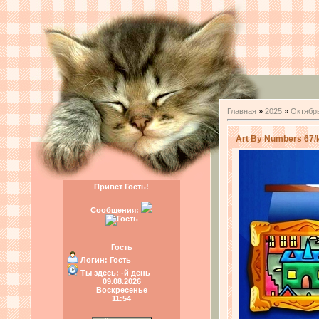
Главная
»
2025
»
Октябр
Art By Numbers 67/
Привет Гость!
Сообщения:
Гость
Логин:
Гость
Ты здесь:
-й день
09.08.2026
Воскресенье
11:54