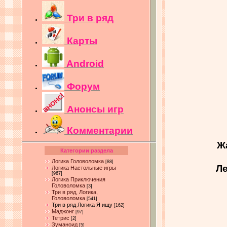
Три в ряд
Карты
Android
Форум
Анонсы игр
Комментарии
Ж
Категории раздела
Логика Головоломка
[88]
Ле
Логика Настольные игры
[967]
Логика Приключения
Головоломка
[3]
Три в ряд, Логика,
Головоломка
[541]
Три в ряд Логика Я ищу
[162]
Маджонг
[97]
Тетрис
[2]
Зуманоид
[5]