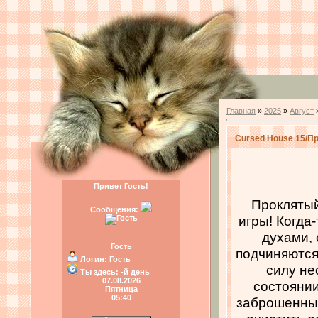
Главная
»
2025
»
Август
Cursed House 15/П
Привет Гость!
Проклятый
Сообщения:
игры! Когда
духами, 
Гость
подчиняются
Логин:
Гость
силу не
Ты здесь:
-й день
07.08.2026
состоянии
Пятница
05:40
заброшенных