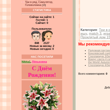
Три в ряд, Симулятор,
Головоломка
[15]
СТАТИСТИКА
Сейчас на сайте:
1
Гостей:
1
Сайчат:
0
Пользователи:
Категория
:
Три в 
ищу
,
match 3
,
игр
Проклятый дом 1
848 2127
Мы рекомендуе
Новых за месяц: 2
Новых сегодня: 0
Радужная паутин
Королевский сад
Спеллариум 3/Spe
НАС ПОСЕТИЛИ
Вокруг света 4 с
Nikita1
,
Лёньковна
the World: Autumn
Спеллариум 4/Spe
С Днём
Рождения!
Всего комментариев:
0
Доб