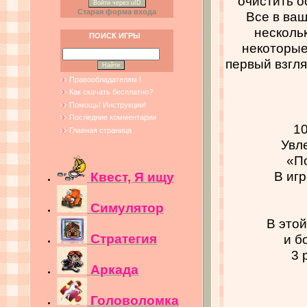
очистить о
Войти через uID
Старая форма входа
Все в ваш
несколь
ПОИСК ИГРЫ
некоторые
первый взгля
Правообладателям !
Как скачать бесплатно?
Помощь! Инструкции!
Последние комментарии
1
Главная страница
Увл
«П
В иг
Квест, Я ищу
Симулятор
В этой
Стратегия
и б
3 
Аркада
Головоломка