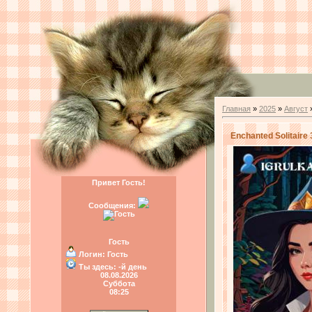
Главная
»
2025
»
Август
Enchanted Solitaire
Привет Гость!
Сообщения:
Гость
Логин:
Гость
Ты здесь:
-й день
08.08.2026
Суббота
08:25