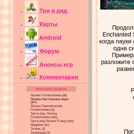
Три в ряд
Карты
Продолж
Enchanted 
Android
когда пауки
одна с
Форум
Примерь
разложите 
Анонсы игр
разве
Комментарии
Категории раздела
Р
Логика Головоломка
[88]
Логика Настольные игры
[967]
Логика Приключения
Головоломка
[3]
Три в ряд, Логика,
Головоломка
[541]
Три в ряд Логика Я ищу
[162]
Маджонг
[97]
Тетрис
[2]
Пог
Зуманоид
[5]