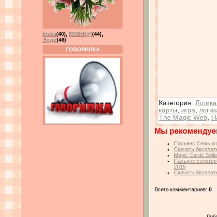
Iriska
(40)
,
IRISHK@
(44)
,
Энди
(46)
ГОВОРИЛКА
Категория
:
Логика
карты
,
игра
,
логик
The Magic Web
,
Н
Мы рекомендуе
Пасьянс Семь мор
Скачать бесплатн
Magic Cards Soli
Пасьянс солитер:
2015
Скачать бесплатн
Всего комментариев:
0
Доб