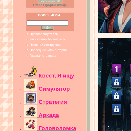
Войти через uID
Старая форма входа
ПОИСК ИГРЫ
Правообладателям !
Как скачать бесплатно?
Помощь! Инструкции!
Последние комментарии
Главная страница
Квест, Я ищу
Симулятор
Стратегия
Аркада
Головоломка