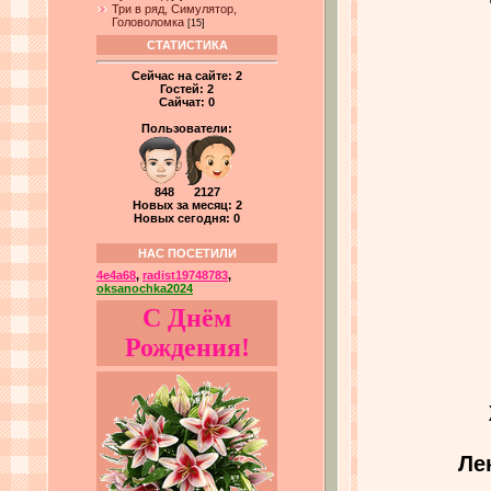
Три в ряд, Симулятор,
Головоломка
[15]
СТАТИСТИКА
Сейчас на сайте:
2
Гостей:
2
Сайчат:
0
Пользователи:
848 2127
Новых за месяц: 2
Новых сегодня: 0
НАС ПОСЕТИЛИ
4e4a68
,
radist19748783
,
oksanochka2024
С Днём
Рождения!
Ле