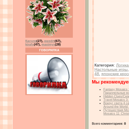
Кисуля
(27)
,
qwedrt
(67)
,
kirafo
(47)
,
maximys
(28)
ГОВОРИЛКА
Категория
:
Логика
Настольные игры
48
,
японские кро
Мы рекомендуе
Fantasy Mosaics 1
Параллельные в
Hidden Clues/Ск
Travel Mosaics 3:
Вокруг света 4 с
Around the World:
Путешествия Моза
Mosaics 11: Chris
Всего комментариев:
0