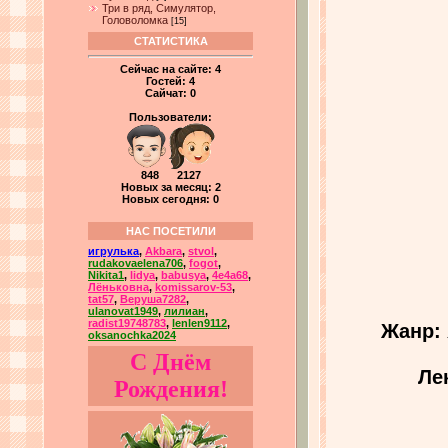
Три в ряд, Симулятор,
Головоломка
[15]
СТАТИСТИКА
Сейчас на сайте:
4
Гостей:
4
Сайчат:
0
Пользователи:
848 2127
Новых за месяц: 2
Новых сегодня: 0
НАС ПОСЕТИЛИ
игрулька
,
Akbara
,
stvol
,
rudakovaelena706
,
fogot
,
Nikita1
,
lidya
,
babusya
,
4e4a68
,
Лёньковна
,
komissarov-53
,
tat57
,
Веруша7282
,
ulanovat1949
,
лилиан
,
radist19748783
,
lenlen9112
,
Жанр:
oksanochka2024
С Днём
Ле
Рождения!