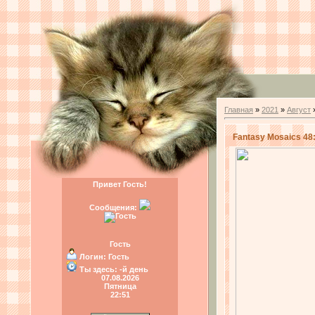
Главная
»
2021
»
Август
Fantasy Mosaics 48
Привет Гость!
Сообщения:
Гость
Логин:
Гость
Ты здесь:
-й день
07.08.2026
Пятница
22:51