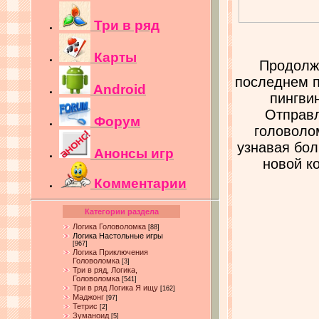
Три в ряд
Карты
Продолже
последнем п
Android
пингвин
Отправл
Форум
головолом
узнавая бо
Анонсы игр
новой к
Комментарии
Категории раздела
Логика Головоломка
[88]
Логика Настольные игры
[967]
Логика Приключения
Головоломка
[3]
Три в ряд, Логика,
Головоломка
[541]
Три в ряд Логика Я ищу
[162]
Маджонг
[97]
Тетрис
[2]
Зуманоид
[5]