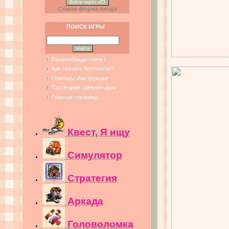
Войти через uID
Старая форма входа
ПОИСК ИГРЫ
Правообладателям !
Как скачать бесплатно?
Помощь! Инструкции!
Последние комментарии
Главная страница
Квест, Я ищу
Симулятор
Стратегия
Аркада
Головоломка