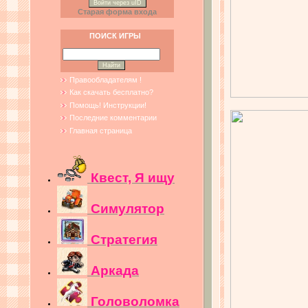
Войти через uID
Старая форма входа
ПОИСК ИГРЫ
Правообладателям !
Как скачать бесплатно?
Помощь! Инструкции!
Последние комментарии
Главная страница
Квест, Я ищу
Симулятор
Стратегия
Аркада
Головоломка