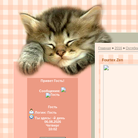
Главная
»
2016
»
Октябр
Fourtex Zen
Привет Гость!
Сообщения:
Гость
Логин:
Гость
Ты здесь:
-й день
06.08.2026
Четверг
10:02