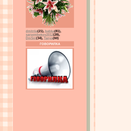
dmitriia
(21)
,
babka
(81)
,
sarsembekov2012
(28)
,
DmSnt
(34)
,
Tanya
(60)
ГОВОРИЛКА