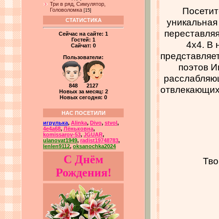
Три в ряд, Симулятор,
Посетит
Головоломка
[15]
уникальная
СТАТИСТИКА
переставляя
Сейчас на сайте:
1
Гостей:
1
4x4. В
Сайчат:
0
представляет
Пользователи:
поэтов И
расслабляющ
848 2127
отвлекающих 
Новых за месяц: 2
Новых сегодня: 0
НАС ПОСЕТИЛИ
игрулька
,
Alinka
,
Divo
,
stvol
,
4e4a68
,
Лёньковна
,
komissarov-53
,
JGUAR
,
ulanovat1949
,
radist19748783
,
lenlen9112
,
oksanochka2024
С Днём
Тво
Рождения!