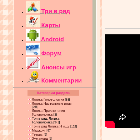
Три в ряд
Карты
Android
Форум
Анонсы игр
Комментарии
Категории раздела
Логика Головоломка
[88]
Логика Настольные игры
[965]
Логика Приключения
Головоломка
[3]
Три в ряд, Логика,
Головоломка
[541]
Три в ряд Логика Я ищу
[162]
Маджонг
[97]
Тетрис
[2]
Зуманоид
[5]