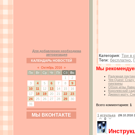
Для добавления необходима
авторизация
Категория
:
Три в 
Теги
:
бесплатно
,
КАЛЕНДАРЬ НОВОСТЕЙ
«
Октябрь 2016
»
Мы рекомендуе
Пн
Вт
Ср
Чт
Пт
Сб
Вс
Радужная паутин
1
2
Yeti Quest: Craz
3
4
5
6
7
8
9
пингвины
Обзор игры Лавк
10
11
12
13
14
15
16
Королевский сад
17
18
19
20
21
22
23
Джевел матч: Сн
24
25
26
27
28
29
30
31
Всего комментариев:
1
МЫ ВКОНТАКТЕ
1
игрулька
(09.10.2016 
0
Инструкц