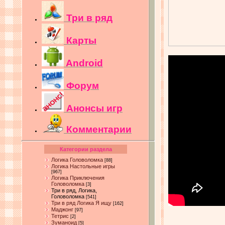
Три в ряд
Карты
Android
Форум
Анонсы игр
Комментарии
Категории раздела
Логика Головоломка
[88]
Логика Настольные игры
[967]
Логика Приключения
Головоломка
[3]
Три в ряд, Логика,
Головоломка
[541]
Три в ряд Логика Я ищу
[162]
Маджонг
[97]
Тетрис
[2]
Зуманоид
[5]