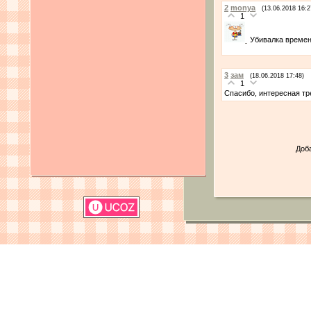
2
monya
(13.06.2018 16:2
1
Убивалка времени
3
зам
(18.06.2018 17:48)
1
Спасибо, интересная тр
Доб