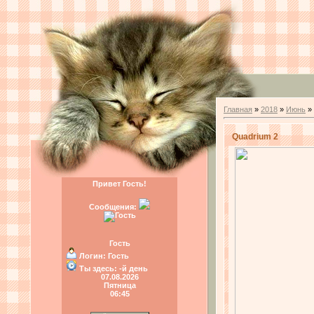
Главная
»
2018
»
Июнь
»
Quadrium 2
Привет Гость!
Сообщения:
Гость
Логин:
Гость
Ты здесь:
-й день
07.08.2026
Пятница
06:45