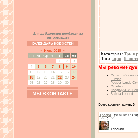
Для добавления необходима
авторизация
КАЛЕНДАРЬ НОВОСТЕЙ
«
Июнь 2018
»
Категория
:
Три в 
Пн
Вт
Ср
Чт
Пт
Сб
Вс
Теги
:
игра
,
беспла
1
2
3
Мы рекомендуе
4
5
6
7
8
9
10
11
12
13
14
15
16
17
Скачать бесплат
18
19
20
21
22
23
24
Furries
25
26
27
28
29
30
Popper Lands Col
Quadrium
Квадриум 3/Quad
МЫ ВКОНТАКТЕ
Ballista Legend
Всего комментариев:
3
1
fogot
(10.06.2018 19:39)
2
спасибо