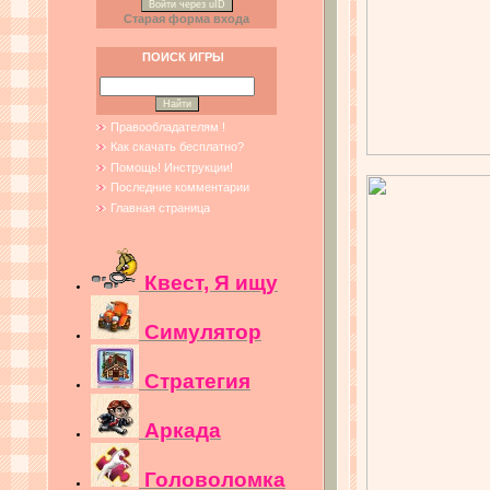
Войти через uID
Старая форма входа
ПОИСК ИГРЫ
Правообладателям !
Как скачать бесплатно?
Помощь! Инструкции!
Последние комментарии
Главная страница
Квест, Я ищу
Симулятор
Стратегия
Аркада
Головоломка