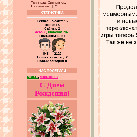
Три в ряд, Симулятор,
Продол
Головоломка
[15]
мраморными
СТАТИСТИКА
и новы
Сейчас на сайте:
5
Гостей:
3
переключат
Сайчат:
2
4e4a68
,
ulanovat1949
игры теперь 
Пользователи:
Так же не 
848 2127
Новых за месяц: 2
Новых сегодня: 0
НАС ПОСЕТИЛИ
Nikita1
,
Лёньковна
С Днём
Рождения!