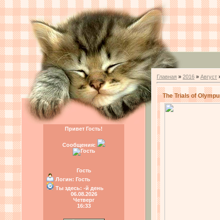
Главная
»
2016
»
Август
The Trials of Olymp
Привет Гость!
Сообщения:
Гость
Логин:
Гость
Ты здесь:
-й день
06.08.2026
Четверг
16:33