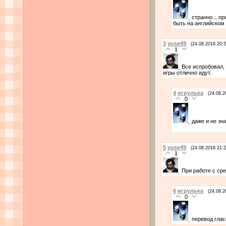
странно... п
быть на английском 
3
yuse49
(24.08.2016 20:5
1
Все испробовал, 
игры отлично идут.
4
игрулька
(24.08.2
0
даже и не зн
5
yuse49
(24.08.2016 21:2
1
При работе с сре
6
игрулька
(24.08.2
0
перевод глас