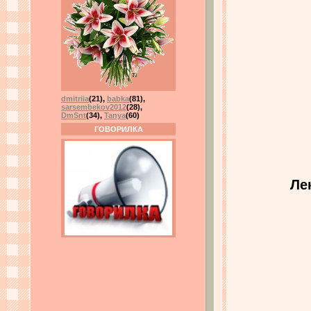
dmitriia
(21)
,
babka
(81)
,
sarsembekov2012
(28)
,
DmSnt
(34)
,
Tanya
(60)
ГОВОРИЛКА
Ле