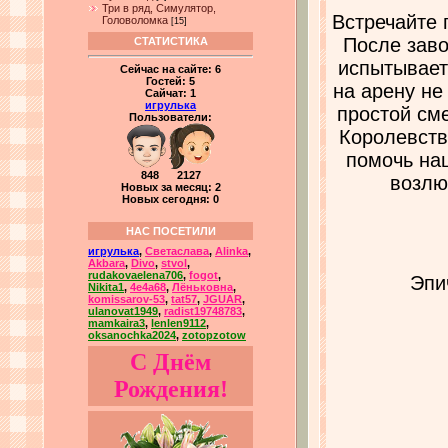
Три в ряд, Симулятор,
Встречайте
Головоломка
[15]
После заво
СТАТИСТИКА
испытывает 
Сейчас на сайте:
6
Гостей:
5
на арену не
Сайчат:
1
игрулька
простой см
Пользователи:
Королевств
помочь наш
848 2127
возлю
Новых за месяц: 2
Новых сегодня: 0
НАС ПОСЕТИЛИ
игрулька
,
Светаслава
,
Alinka
,
Akbara
,
Divo
,
stvol
,
rudakovaelena706
,
fogot
,
Эпи
Nikita1
,
4e4a68
,
Лёньковна
,
komissarov-53
,
tat57
,
JGUAR
,
ulanovat1949
,
radist19748783
,
mamkaira3
,
lenlen9112
,
oksanochka2024
,
zotopzotow
С Днём
Рождения!