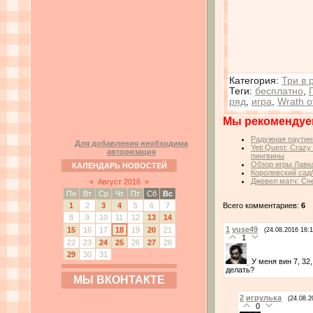
Категория
:
Три в 
Теги
:
бесплатно
,
ряд
,
игра
,
Wrath o
Мы рекомендуе
Радужная паутин
Для добавления необходима
Yeti Quest: Craz
авторизация
пингвины
Обзор игры Лавк
КАЛЕНДАРЬ НОВОСТЕЙ
Королевский сад
Джевел матч: Сн
«
Август 2016
»
Пн
Вт
Ср
Чт
Пт
Сб
Вс
Всего комментариев:
6
1
2
3
4
5
6
7
8
9
10
11
12
13
14
1
yuse49
15
16
17
18
19
20
21
(24.08.2016 16:1
1
22
23
24
25
26
27
28
29
30
31
У меня вин 7, 32
делать?
МЫ ВКОНТАКТЕ
2
игрулька
(24.08.2
0