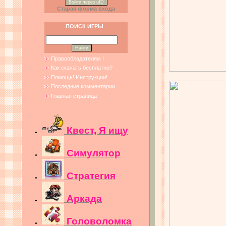
Войти через uID
Старая форма входа
ПОИСК ИГРЫ
Правообладателям !
Как скачать бесплатно?
Помощь! Инструкции!
Последние комментарии
Главная страница
Квест, Я ищу
Симулятор
Стратегия
Аркада
Головоломка