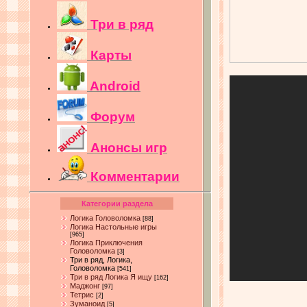
Три в ряд
Карты
Android
Форум
Анонсы игр
Комментарии
Категории раздела
Логика Головоломка
[88]
Логика Настольные игры
[965]
Логика Приключения
Головоломка
[3]
Три в ряд, Логика,
Головоломка
[541]
Три в ряд Логика Я ищу
[162]
Маджонг
[97]
Тетрис
[2]
Зуманоид
[5]