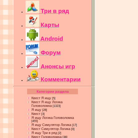
Три в ряд
Карты
Android
Форум
Анонсы игр
Комментарии
Категории раздела
Квест Я ищу
[5]
Квест Я ищу Логика
Головоломка
[1323]
Я ищу
[28]
Квест
[3]
Я ищу Логика Головоломка
[455]
Я ищу Симулятор Логика
[17]
Квест Симулятор Логика
[0]
Я ищу Три в ряд
[2]
Квест Головоломка
[36]