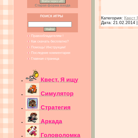
Войти через uID
Старая форма входа
ПОИСК ИГРЫ
Категория:
Квест 
Дата:
21.02.2014
Правообладателям !
Как скачать бесплатно?
Помощь! Инструкции!
Последние комментарии
Главная страница
Квест, Я ищу
Симулятор
Стратегия
Аркада
Головоломка