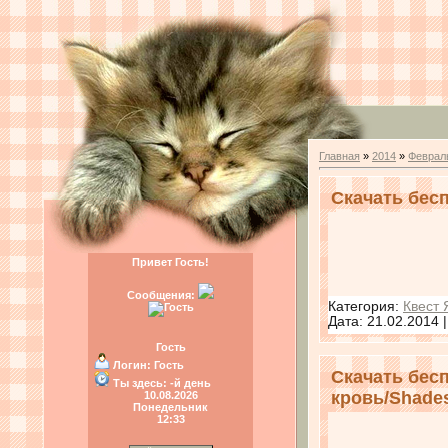
Главная
»
2014
»
Феврал
Скачать бесп
Привет Гость!
Сообщения:
Категория:
Квест 
Дата:
21.02.2014
Гость
Логин:
Гость
Скачать бес
Ты здесь:
-й день
кровь/Shades
10.08.2026
Понедельник
12:33