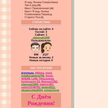
Я ищу Логика Головоломка
Три в ряд
[88]
Квест Приключения
[48]
Квест Я ищу Логика
Головоломка Перевод
Старого Пса
[6]
СТАТИСТИКА
Сейчас на сайте:
4
Гостей:
3
Сайчат:
1
ulanovat1949
Пользователи:
848 2127
Новых за месяц: 2
Новых сегодня: 0
НАС ПОСЕТИЛИ
игрулька
,
Akbara
,
stvol
,
rudakovaelena706
,
fogot
,
4e4a68
,
Lelik
,
Лёньковна
,
komissarov-53
,
Веруша7282
,
ulanovat1949
,
dalehin407
,
radist19748783
,
lenlen9112
,
oksanochka2024
,
zotopzotow
С Днём
Рождения!