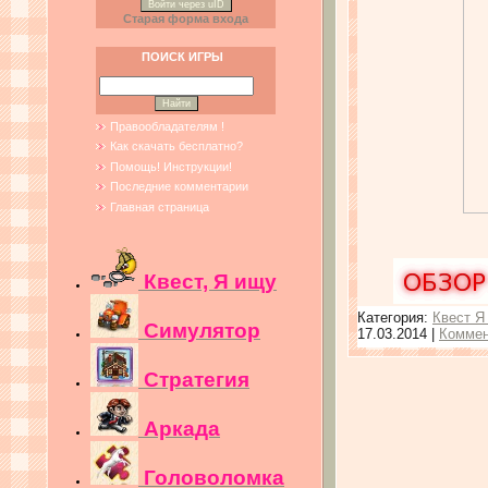
Войти через uID
Старая форма входа
ПОИСК ИГРЫ
Правообладателям !
Как скачать бесплатно?
Помощь! Инструкции!
Последние комментарии
Главная страница
Квест, Я ищу
Категория:
Квест Я
Симулятор
17.03.2014
|
Коммен
Стратегия
Аркада
Головоломка