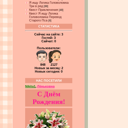
Я ищу Логика Головоломка
Три в ряд
[88]
Квест Приключения
[48]
Квест Я ищу Логика
Головоломка Перевод
Старого Пса
[6]
СТАТИСТИКА
Сейчас на сайте:
3
Гостей:
3
Сайчат:
0
Пользователи:
848 2127
Новых за месяц: 2
Новых сегодня: 0
НАС ПОСЕТИЛИ
Nikita1
,
Лёньковна
С Днём
Рождения!