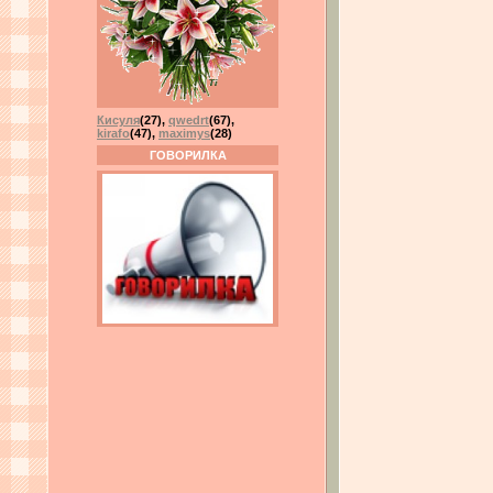
Кисуля
(27)
,
qwedrt
(67)
,
kirafo
(47)
,
maximys
(28)
ГОВОРИЛКА