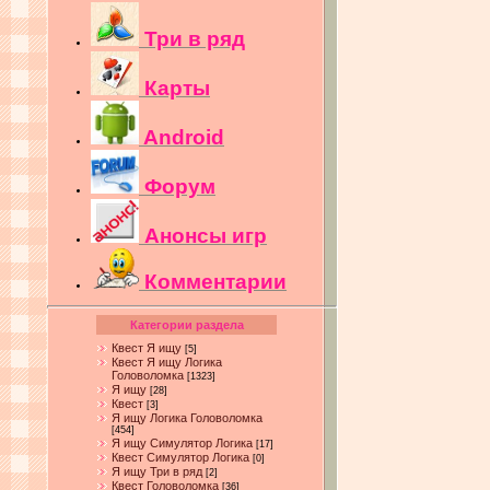
Три в ряд
Карты
Android
Форум
Анонсы игр
Комментарии
Категории раздела
Квест Я ищу
[5]
Квест Я ищу Логика
Головоломка
[1323]
Я ищу
[28]
Квест
[3]
Я ищу Логика Головоломка
[454]
Я ищу Симулятор Логика
[17]
Квест Симулятор Логика
[0]
Я ищу Три в ряд
[2]
Квест Головоломка
[36]