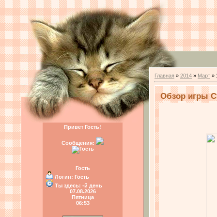
Главная
»
2014
»
Март
»
Обзор игры С
Привет Гость!
Сообщения:
Гость
Логин:
Гость
Ты здесь:
-й день
07.08.2026
Пятница
06:53