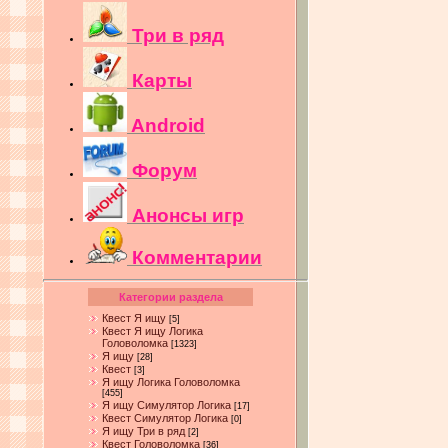
Три в ряд
Карты
Android
Форум
Анонсы игр
Комментарии
Категории раздела
Квест Я ищу
[5]
Квест Я ищу Логика
Головоломка
[1323]
Я ищу
[28]
Квест
[3]
Я ищу Логика Головоломка
[455]
Я ищу Симулятор Логика
[17]
Квест Симулятор Логика
[0]
Я ищу Три в ряд
[2]
Квест Головоломка
[36]