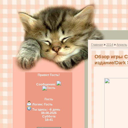
Главная
»
2014
»
Апрель
Обзор игры С
издание/Dark S
Привет Гость!
Сообщения:
Гость
Логин:
Гость
Ты здесь:
-й день
08.08.2026
Суббота
18:41