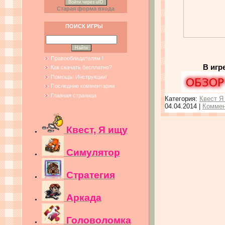
Войти через uID
Старая форма входа
ПОИСК ИГРЫ
Правообладателям !
В игр
Как скачать бесплатно?
Помощь! Инструкции!
Последние комментарии
Главная страница
Категория:
Квест Я
04.04.2014
|
Коммен
Квест, Я ищу
Симулятор
Стратегия
Аркада
Головоломка