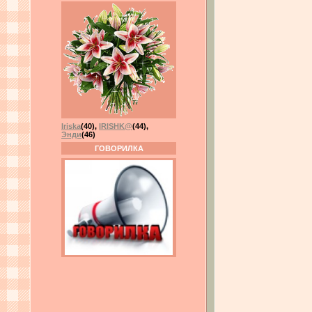
Iriska
(40)
,
IRISHK@
(44)
,
Энди
(46)
ГОВОРИЛКА