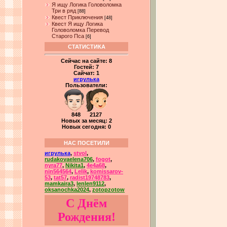
Я ищу Логика Головоломка
Три в ряд
[88]
Квест Приключения
[48]
Квест Я ищу Логика
Головоломка Перевод
Старого Пса
[6]
СТАТИСТИКА
Сейчас на сайте:
8
Гостей:
7
Сайчат:
1
игрулька
Пользователи:
848 2127
Новых за месяц: 2
Новых сегодня: 0
НАС ПОСЕТИЛИ
игрулька
,
stvol
,
rudakovaelena706
,
fogot
,
nyra77
,
Nikita1
,
4e4a68
,
nin564564
,
Lelik
,
komissarov-
53
,
tat57
,
radist19748783
,
mamkaira3
,
lenlen9112
,
oksanochka2024
,
zotopzotow
С Днём
Рождения!