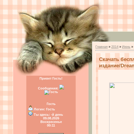
Главная
»
2014
»
Июнь
»
Скачать бесп
издание/Dream
Привет Гость!
Сообщения:
Гость
Логин:
Гость
Ты здесь:
-й день
09.08.2026
Воскресенье
00:11