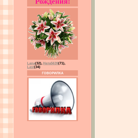
Рождения!
Lana
(32)
,
Ната5639
(71)
,
Last
(34)
ГОВОРИЛКА