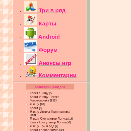
Три в ряд
Карты
Android
Форум
Анонсы игр
Комментарии
Категории раздела
Квест Я ищу
[5]
Квест Я ищу Логика
Головоломка
[1323]
Я ищу
[28]
Квест
[3]
Я ищу Логика Головоломка
[455]
Я ищу Симулятор Логика
[17]
Квест Симулятор Логика
[0]
Я ищу Три в ряд
[2]
Квест Головоломка
[36]