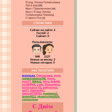
Я ищу Логика Головоломка
Три в ряд
[88]
Квест Приключения
[48]
Квест Я ищу Логика
Головоломка Перевод
Старого Пса
[6]
СТАТИСТИКА
Сейчас на сайте:
2
Гостей:
2
Сайчат:
0
Пользователи:
848 2127
Новых за месяц: 2
Новых сегодня: 0
НАС ПОСЕТИЛИ
игрулька
,
Светаслава
,
stvol
,
rudakovaelena706
,
fogot
,
nyra77
,
Nikita1
,
lidya
,
4e4a68
,
nin564564
,
Lelik
,
Лёньковна
,
komissarov-53
,
alekyermol
,
tat57
,
dalehin407
,
radist19748783
,
mamkaira3
,
lenlen9112
,
oksanochka2024
,
zotopzotow
С Днём