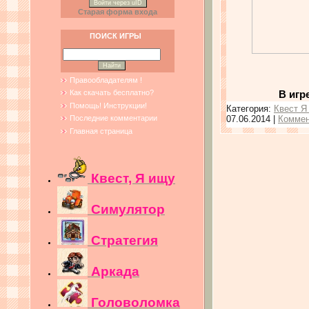
Войти через uID
Старая форма входа
ПОИСК ИГРЫ
Правообладателям !
В игр
Как скачать бесплатно?
Помощь! Инструкции!
Категория:
Квест Я
07.06.2014
|
Коммен
Последние комментарии
Главная страница
Квест, Я ищу
Симулятор
Стратегия
Аркада
Головоломка