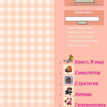
Войти через uID
Старая форма входа
ПОИСК ИГРЫ
Правообладателям !
Как скачать бесплатно?
Помощь! Инструкции!
Последние комментарии
Главная страница
Квест, Я ищу
Симулятор
Стратегия
Аркада
Головоломка