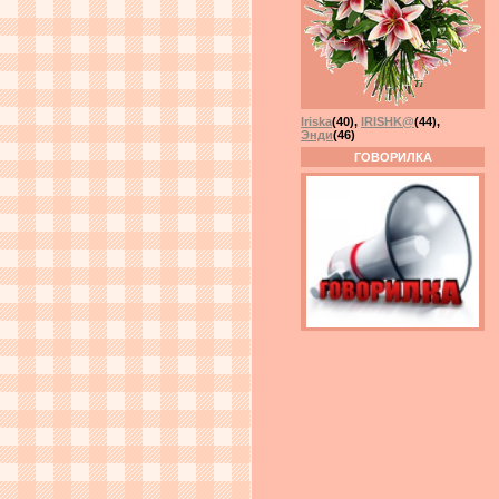
Iriska
(40)
,
IRISHK@
(44)
,
Энди
(46)
ГОВОРИЛКА