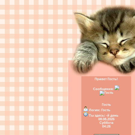
Привет Гость!
Сообщения:
Гость
Логин:
Гость
Ты здесь:
-й день
08.08.2026
Суббота
04:26