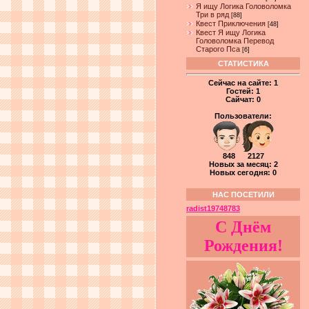
Я ищу Логика Головоломка
Три в ряд
[88]
Квест Приключения
[48]
Квест Я ищу Логика
Головоломка Перевод
Старого Пса
[6]
СТАТИСТИКА
Сейчас на сайте:
1
Гостей:
1
Сайчат:
0
Пользователи:
848 2127
Новых за месяц: 2
Новых сегодня: 0
НАС ПОСЕТИЛИ
radist19748783
С Днём
Рождения!