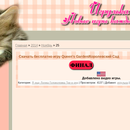
Главная
»
2014
»
Ноябрь
»
25
Скачать бесплатно игру Queen's Garden/Королевский Сад
Добавлено видео игры.
Категория:
Я ищу Логика Головоломка Три в ряд
| Просмотров: 4137 | Добавил:
игрулька
|