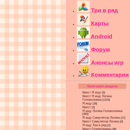
Три в ряд
Карты
Android
Форум
Анонсы игр
Комментарии
Категории раздела
Квест Я ищу
[5]
Квест Я ищу Логика
Головоломка
[1323]
Я ищу
[28]
Квест
[3]
Я ищу Логика Головоломка
[455]
Я ищу Симулятор Логика
[17]
Квест Симулятор Логика
[0]
Я ищу Три в ряд
[2]
Квест Головоломка
[36]