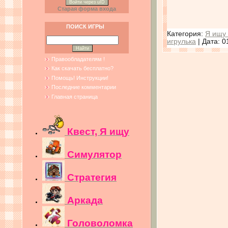
Войти через uID
Старая форма входа
ПОИСК ИГРЫ
Категория:
Я ищу 
игрулька
| Дата:
0
Правообладателям !
Как скачать бесплатно?
Помощь! Инструкции!
Последние комментарии
Главная страница
Квест, Я ищу
Симулятор
Стратегия
Аркада
Головоломка