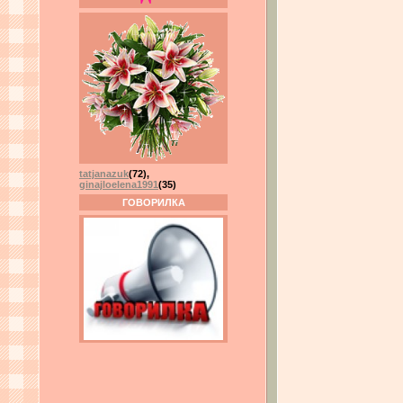
tatjanazuk
(72)
,
ginajloelena1991
(35)
ГОВОРИЛКА