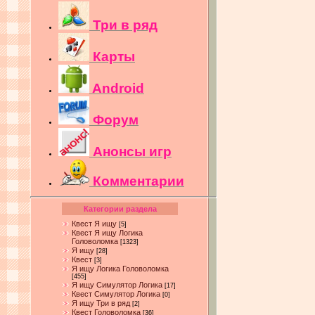
Три в ряд
Карты
Android
Форум
Анонсы игр
Комментарии
Категории раздела
Квест Я ищу
[5]
Квест Я ищу Логика
Головоломка
[1323]
Я ищу
[28]
Квест
[3]
Я ищу Логика Головоломка
[455]
Я ищу Симулятор Логика
[17]
Квест Симулятор Логика
[0]
Я ищу Три в ряд
[2]
Квест Головоломка
[36]