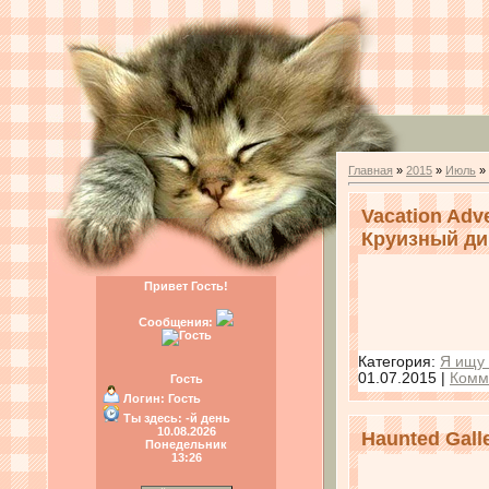
Главная
»
2015
»
Июль
»
Vacation Adv
Круизный ди
Привет Гость!
Сообщения:
Категория:
Я ищу 
01.07.2015
|
Комм
Гость
Логин:
Гость
Ты здесь:
-й день
10.08.2026
Haunted Gall
Понедельник
13:26