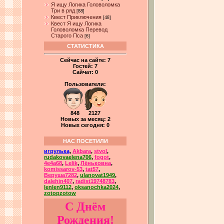
Я ищу Логика Головоломка
Три в ряд
[88]
Квест Приключения
[48]
Квест Я ищу Логика
Головоломка Перевод
Старого Пса
[6]
СТАТИСТИКА
Сейчас на сайте:
7
Гостей:
7
Сайчат:
0
Пользователи:
848 2127
Новых за месяц: 2
Новых сегодня: 0
НАС ПОСЕТИЛИ
игрулька
,
Akbara
,
stvol
,
rudakovaelena706
,
fogot
,
4e4a68
,
Lelik
,
Лёньковна
,
komissarov-53
,
tat57
,
Веруша7282
,
ulanovat1949
,
dalehin407
,
radist19748783
,
lenlen9112
,
oksanochka2024
,
zotopzotow
С Днём
Рождения!