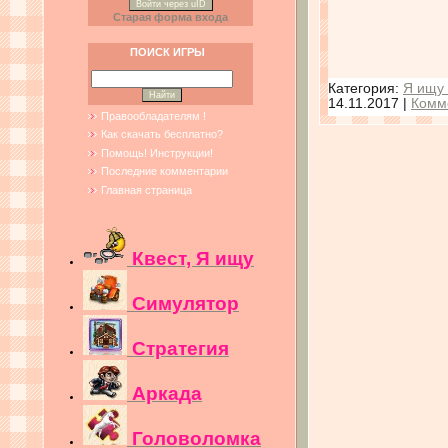
Войти через uID
Старая форма входа
ПОИСК ИГРЫ
Категория:
Я ищу 
14.11.2017
|
Комм
Правообладателям !
Как скачать бесплатно?
Помощь! Инструкции!
Последние комментарии
Главная страница
Квест, Я ищу
Симулятор
Стратегия
Аркада
Головоломка