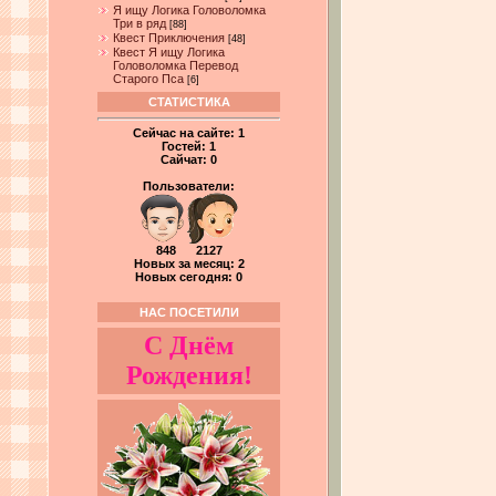
Я ищу Логика Головоломка
Три в ряд
[88]
Квест Приключения
[48]
Квест Я ищу Логика
Головоломка Перевод
Старого Пса
[6]
СТАТИСТИКА
Сейчас на сайте:
1
Гостей:
1
Сайчат:
0
Пользователи:
848 2127
Новых за месяц: 2
Новых сегодня: 0
НАС ПОСЕТИЛИ
С Днём
Рождения!