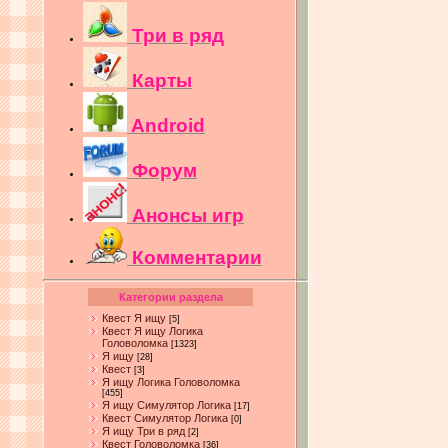
Три в ряд
Карты
Android
Форум
Анонсы игр
Комментарии
Категории раздела
Квест Я ищу
[5]
Квест Я ищу Логика
Головоломка
[1323]
Я ищу
[28]
Квест
[3]
Я ищу Логика Головоломка
[455]
Я ищу Симулятор Логика
[17]
Квест Симулятор Логика
[0]
Я ищу Три в ряд
[2]
Квест Головоломка
[36]