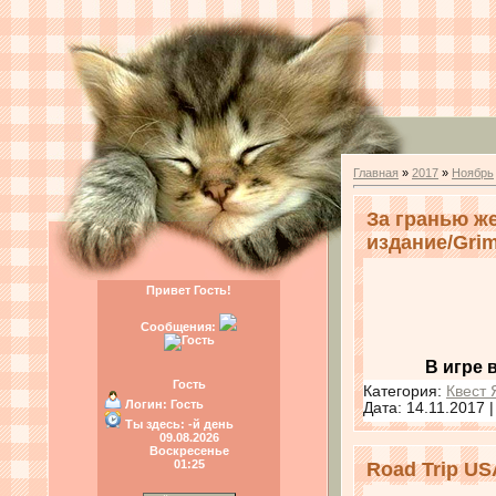
Главная
»
2017
»
Ноябрь
За гранью ж
издание/Grim 
Привет Гость!
Сообщения:
В игре 
Гость
Категория:
Квест 
Логин:
Гость
Дата:
14.11.2017
Ты здесь:
-й день
09.08.2026
Воскресенье
01:25
Road Trip U