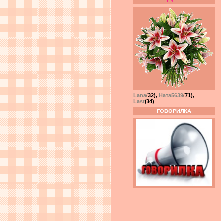
Lana
(32)
,
Ната5639
(71)
,
Last
(34)
ГОВОРИЛКА