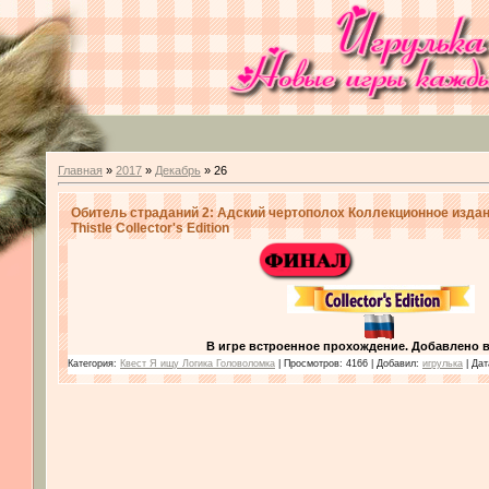
Главная
»
2017
»
Декабрь
»
26
Обитель страданий 2: Адский чертополох Коллекционное издание
Thistle Collector's Edition
В игре встроенное прохождение. Добавлено в
Категория:
Квест Я ищу Логика Головоломка
| Просмотров: 4166 | Добавил:
игрулька
| Да