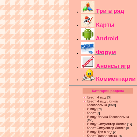
Три в ряд
Карты
Android
Форум
Анонсы игр
Комментарии
Категории раздела
Квест Я ищу
[5]
Квест Я ищу Логика
Головоломка
[1323]
Я ищу
[28]
Квест
[3]
Я ищу Логика Головоломка
[455]
Я ищу Симулятор Логика
[17]
Квест Симулятор Логика
[0]
Я ищу Три в ряд
[2]
Квест Головоломка
[36]