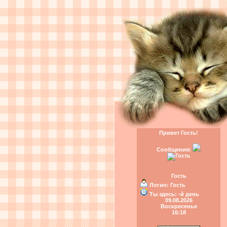
Привет Гость!
Сообщения:
Гость
Логин:
Гость
Ты здесь:
-й день
09.08.2026
Воскресенье
16:18