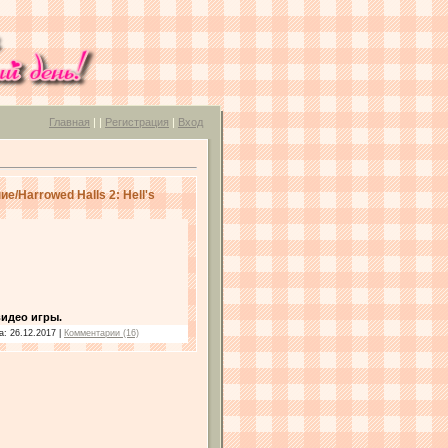
Главная
|
|
Регистрация
|
Вход
/Harrowed Halls 2: Hell's
идео игры.
та:
26.12.2017
|
Комментарии (16)