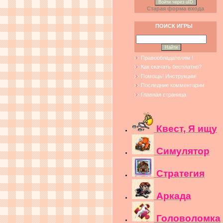
Войти через uID
Старая форма входа
ПОИСК ИГРЫ
Правообладателям !
Как скачать бесплатно?
Помощь! Инструкции!
Последние комментарии
Главная страница
Квест, Я ищу
Симулятор
Стратегия
Аркада
Головоломка