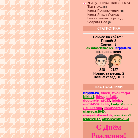
Я ищу Логика Головоломка
Три в ряд
[88]
Квест Приключения
[48]
Квест Я ищу Логика
Головоломка Перевод
Старого Пса
[6]
СТАТИСТИКА
Сейчас на сайте:
5
Гостей:
3
Сайчат:
2
oksanochka2024
,
игрулька
Пользователи:
848 2127
Новых за месяц: 2
Новых сегодня: 0
НАС ПОСЕТИЛИ
игрулька
,
Люся
,
stvol
,
fogot
,
Nikita1
,
lidya
,
4e4a68
,
doctorelena2013
,
fidelio
,
nin564564
,
Lelik
,
Lady_Venera
,
Лёньковна
,
komissarov-53
,
ulanovat1949
,
olesyabolhovskih
,
mamkaira3
,
lenlen9112
,
oksanochka2024
С Днём
Рождения!