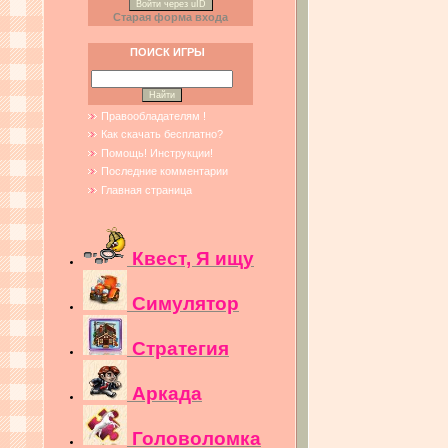
Войти через uID
Старая форма входа
ПОИСК ИГРЫ
Правообладателям !
Как скачать бесплатно?
Помощь! Инструкции!
Последние комментарии
Главная страница
Квест, Я ищу
Симулятор
Стратегия
Аркада
Головоломка