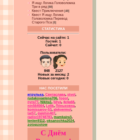
Я ищу Логика Головоломка
Три в ряд
[88]
Квест Приключения
[48]
Квест Я ищу Логика
Головоломка Перевод
Старого Пса
[6]
СТАТИСТИКА
Сейчас на сайте:
1
Гостей:
1
Сайчат:
0
Пользователи:
848 2127
Новых за месяц: 2
Новых сегодня: 0
НАС ПОСЕТИЛИ
игрулька
,
Светаслава
,
stvol
,
rudakovaelena706
,
fogot
,
nyra77
,
Nikita1
,
lidya
,
4e4a68
,
nin564564
,
Lelik
,
Лёньковна
,
komissarov-53
,
alekyermol
,
tat57
,
dalehin407
,
radist19748783
,
mamkaira3
,
lenlen9112
,
oksanochka2024
,
zotopzotow
С Днём