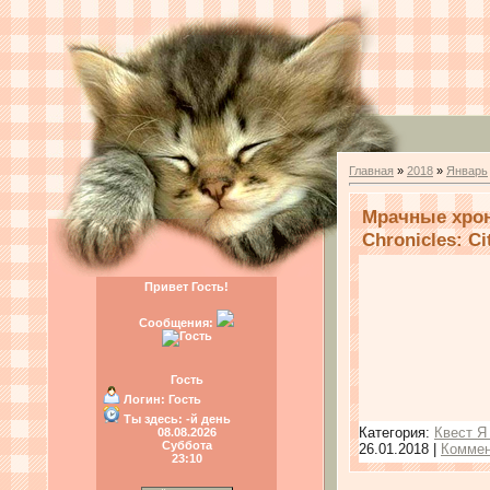
Главная
»
2018
»
Январь
Мрачные хрон
Chronicles: Ci
Привет Гость!
Сообщения:
Гость
Логин:
Гость
Ты здесь:
-й день
Категория:
Квест Я
08.08.2026
Суббота
26.01.2018
|
Коммен
23:10