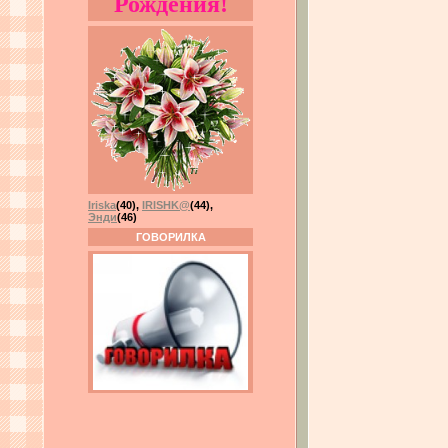
Рождения!
Iriska
(40)
,
IRISHK@
(44)
,
Энди
(46)
ГОВОРИЛКА