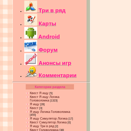
Три в ряд
Карты
Android
Форум
Анонсы игр
Комментарии
Категории раздела
Квест Я ищу
[5]
Квест Я ищу Логика
Головоломка
[1323]
Я ищу
[28]
Квест
[3]
Я ищу Логика Головоломка
[455]
Я ищу Симулятор Логика
[17]
Квест Симулятор Логика
[0]
Я ищу Три в ряд
[2]
Квест Головоломка
[36]