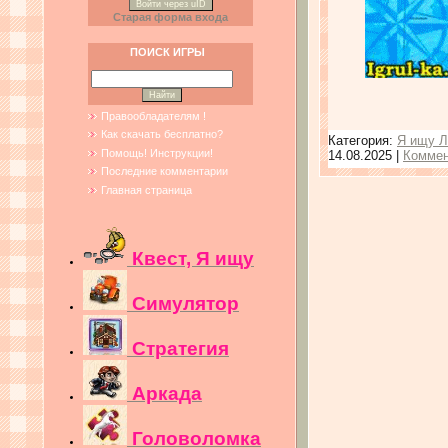
Войти через uID
Старая форма входа
ПОИСК ИГРЫ
Правообладателям !
Как скачать бесплатно?
Категория:
Я ищу Л
Помощь! Инструкции!
14.08.2025
|
Коммен
Последние комментарии
Главная страница
Квест, Я ищу
Симулятор
Стратегия
Аркада
Головоломка