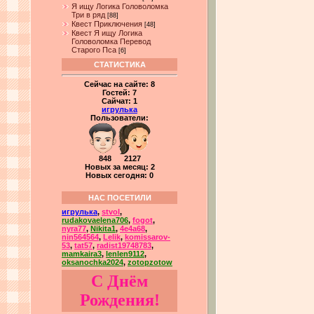
Я ищу Логика Головоломка
Три в ряд
[88]
Квест Приключения
[48]
Квест Я ищу Логика
Головоломка Перевод
Старого Пса
[6]
СТАТИСТИКА
Сейчас на сайте:
8
Гостей:
7
Сайчат:
1
игрулька
Пользователи:
848 2127
Новых за месяц: 2
Новых сегодня: 0
НАС ПОСЕТИЛИ
игрулька
,
stvol
,
rudakovaelena706
,
fogot
,
nyra77
,
Nikita1
,
4e4a68
,
nin564564
,
Lelik
,
komissarov-
53
,
tat57
,
radist19748783
,
mamkaira3
,
lenlen9112
,
oksanochka2024
,
zotopzotow
С Днём
Рождения!