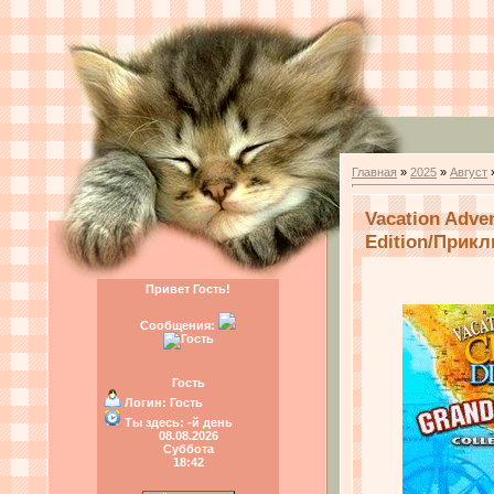
Главная
»
2025
»
Август
Vacation Adven
Edition/Прикл
Привет Гость!
Сообщения:
Гость
Логин:
Гость
Ты здесь:
-й день
08.08.2026
Суббота
18:42