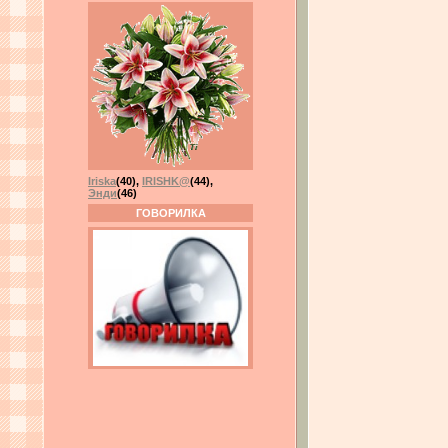
Iriska
(40)
,
IRISHK@
(44)
,
Энди
(46)
ГОВОРИЛКА