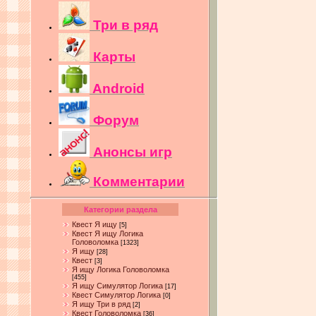
Три в ряд
Карты
Android
Форум
Анонсы игр
Комментарии
Категории раздела
Квест Я ищу
[5]
Квест Я ищу Логика
Головоломка
[1323]
Я ищу
[28]
Квест
[3]
Я ищу Логика Головоломка
[455]
Я ищу Симулятор Логика
[17]
Квест Симулятор Логика
[0]
Я ищу Три в ряд
[2]
Квест Головоломка
[36]