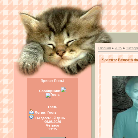
Главная
»
2025
»
Октябр
Spectra: Beneath th
Привет Гость!
Сообщения:
Гость
Логин:
Гость
Ты здесь:
-й день
06.08.2026
Четверг
23:35