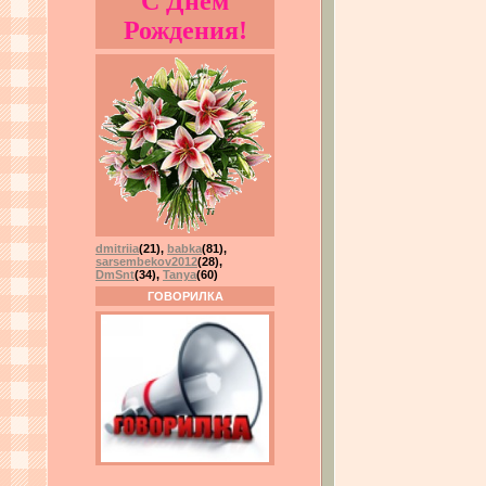
С Днём
Рождения!
dmitriia
(21)
,
babka
(81)
,
sarsembekov2012
(28)
,
DmSnt
(34)
,
Tanya
(60)
ГОВОРИЛКА