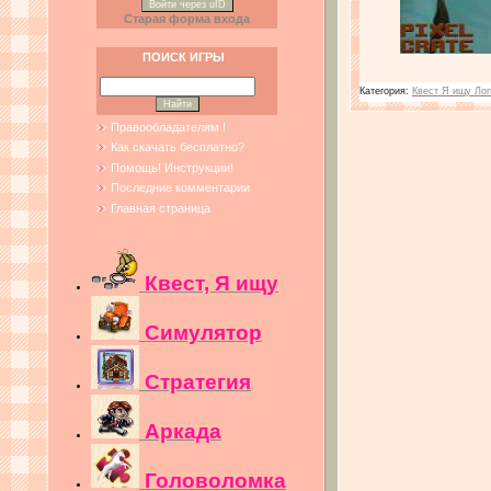
Войти через uID
Старая форма входа
ПОИСК ИГРЫ
Категория:
Квест Я ищу Лог
Правообладателям !
Как скачать бесплатно?
Помощь! Инструкции!
Последние комментарии
Главная страница
Квест, Я ищу
Симулятор
Стратегия
Аркада
Головоломка