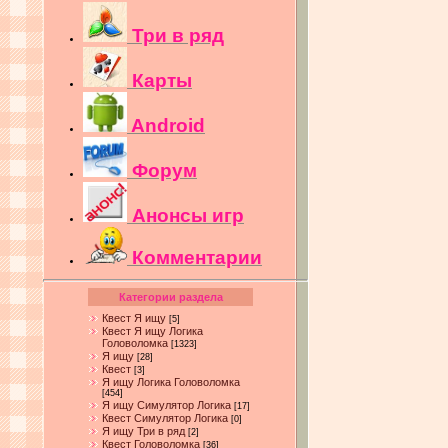
Три в ряд
Карты
Android
Форум
Анонсы игр
Комментарии
Категории раздела
Квест Я ищу
[5]
Квест Я ищу Логика
Головоломка
[1323]
Я ищу
[28]
Квест
[3]
Я ищу Логика Головоломка
[454]
Я ищу Симулятор Логика
[17]
Квест Симулятор Логика
[0]
Я ищу Три в ряд
[2]
Квест Головоломка
[36]