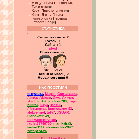
Я ищу Логика Головоломка
Три в ряд
[88]
Квест Приключения
[48]
Квест Я ищу Логика
Головоломка Перевод
Старого Пса
[6]
СТАТИСТИКА
Сейчас на сайте:
2
Гостей:
1
Сайчат:
1
stvol
Пользователи:
848 2127
Новых за месяц: 2
Новых сегодня: 0
НАС ПОСЕТИЛИ
игрулька
,
Марго
,
Светаслава
,
Alinka
,
Akbara
,
Divo
,
Аймма
,
stvol
,
rudakovaelena706
,
fogot
,
Nikita1
,
lidya
,
4e4a68
,
Лёньковна
,
komissarov-53
,
alekyermol
,
tat57
,
JGUAR
,
ulanovat1949
,
olesyabolhovskih
,
radist19748783
,
mamkaira3
,
lenlen9112
,
oksanochka2024
,
zotopzotow