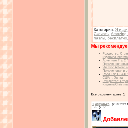
Категория
:
Я ищу 
Скачать
,
Amazing 
пазлы
,
бесплатно
Мы рекомендуе
Рождество: Стра
издание/Christmas
Adventure Trip 2: 
Приключенческая
Vacation Adventure
Приключения в о
Road Trip USA II:
США II: Запад
Рождество: Стра
издание/Christmas
Всего комментариев:
1
1
игрулька
(21.07.2022 
0
Добавле