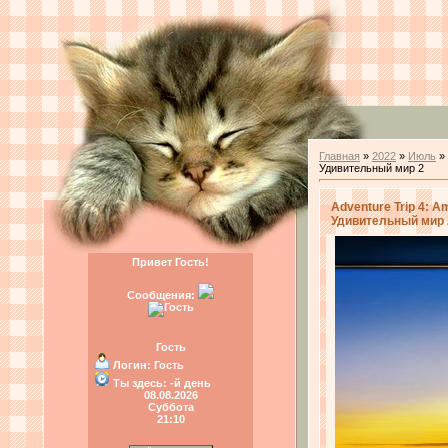
Главная
»
2022
»
Июль
»
Удивительный мир 2
Adventure Trip 4: A
Удивительный мир 
Привет Гость!
Сообщения:
Гость
Логин:
Гость
Ты здесь:
-й день
08.08.2026
Суббота
21:10