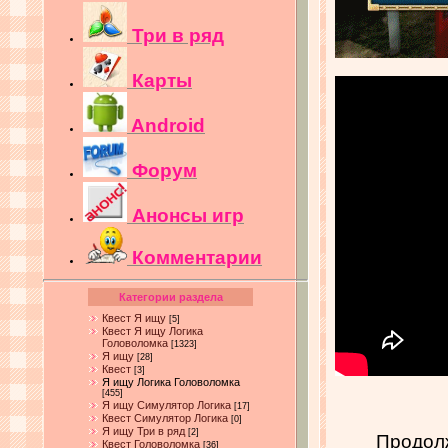
Три в ряд
Карты
Android
Форум
Анонсы игр
Комментарии
Категории раздела
Квест Я ищу
[5]
Квест Я ищу Логика
Головоломка
[1323]
Я ищу
[28]
Квест
[3]
Я ищу Логика Головоломка
[455]
Я ищу Симулятор Логика
[17]
Квест Симулятор Логика
[0]
Я ищу Три в ряд
[2]
Продолж
Квест Головоломка
[36]