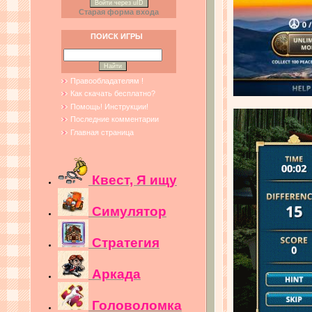
Войти через uID
Старая форма входа
ПОИСК ИГРЫ
Правообладателям !
Как скачать бесплатно?
Помощь! Инструкции!
Последние комментарии
Главная страница
Квест, Я ищу
Симулятор
Стратегия
Аркада
Головоломка