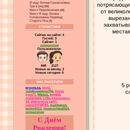
Я ищу Логика Головоломка
потрясающих
Три в ряд
[88]
Квест Приключения
от великол
[48]
Квест Я ищу Логика
вырезан
Головоломка Перевод
Старого Пса
[6]
захватыв
СТАТИСТИКА
местам
Сейчас на сайте:
4
Гостей:
3
Сайчат:
1
zotopzotow
Пользователи:
848 2127
Новых за месяц: 2
Новых сегодня: 0
НАС ПОСЕТИЛИ
5 р
игрулька
,
stvol
,
с
rudakovaelena706
,
fogot
,
nyra77
,
Nikita1
,
4e4a68
,
nin564564
,
Lelik
,
komissarov-
53
,
alekyermol
,
tat57
,
radist19748783
,
mamkaira3
,
lenlen9112
,
oksanochka2024
,
zotopzotow
С Днём
Рождения!