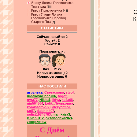
Я ищу Логика Головоломка
Три в ряд
[88]
Квест Приключения
С
[48]
Квест Я ищу Логика
К
Головоломка Перевод
Старого Пса
[6]
СТАТИСТИКА
Сейчас на сайте:
2
Гостей:
2
Сайчат:
0
Пользователи:
848 2127
Новых за месяц: 2
Новых сегодня: 0
НАС ПОСЕТИЛИ
игрулька
,
Светаслава
,
stvol
,
rudakovaelena706
,
fogot
,
nyra77
,
Nikita1
,
lidya
,
4e4a68
,
nin564564
,
Lelik
,
Лёньковна
,
komissarov-53
,
alekyermol
,
tat57
,
dalehin407
,
radist19748783
,
mamkaira3
,
lenlen9112
,
oksanochka2024
,
zotopzotow
С Днём