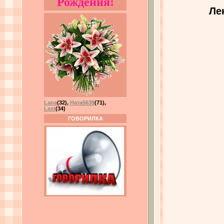
Рождения!
Ле
Lana
(32)
,
Ната5639
(71)
,
Last
(34)
ГОВОРИЛКА