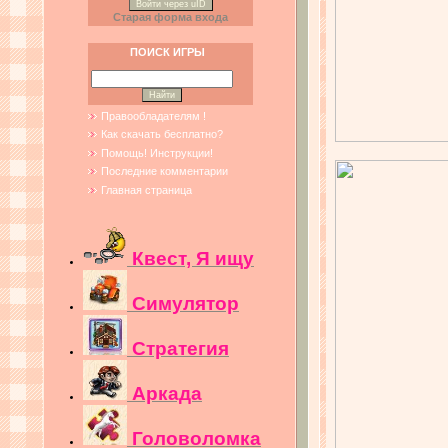
Войти через uID
Старая форма входа
ПОИСК ИГРЫ
Правообладателям !
Как скачать бесплатно?
Помощь! Инструкции!
Последние комментарии
Главная страница
Квест, Я ищу
Симулятор
Стратегия
Аркада
Головоломка