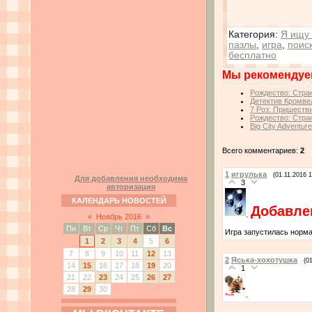
Категория
:
Я ищу 
пазлы
,
игра
,
поис
бесплатно
Мы рекомендуе
Рождество: Стран
Детектив Кромвел
7 Роз: Пришестви
Рождество: Стран
Big City Adventur
Всего комментариев:
2
1
игрулька
(01.11.2016 1
Для добавления необходима
3
авторизация
КАЛЕНДАРЬ НОВОСТЕЙ
Добавле
«
Ноябрь 2016
»
Пн
Вт
Ср
Чт
Пт
Сб
Вс
Игра запустилась норма
1
2
3
4
5
6
7
8
9
10
11
12
13
2
Яська-хохотушка
(0
14
15
16
17
18
19
20
1
21
22
23
24
25
26
27
28
29
30