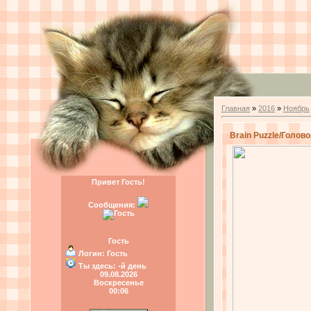
Главная
»
2016
»
Ноябрь
Brain Puzzle/Голов
Привет Гость!
Сообщения:
Гость
Логин:
Гость
Ты здесь:
-й день
09.08.2026
Воскресенье
00:06