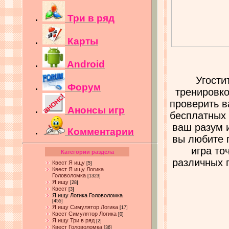
Три в ряд
Карты
Android
Угости
Форум
тренировко
проверить в
Анонсы игр
бесплатных 
ваш разум и
Комментарии
вы любите п
игра то
Категории раздела
различных 
Квест Я ищу
[5]
Квест Я ищу Логика
Головоломка
[1323]
Я ищу
[28]
Квест
[3]
Я ищу Логика Головоломка
[455]
Я ищу Симулятор Логика
[17]
Квест Симулятор Логика
[0]
Я ищу Три в ряд
[2]
Квест Головоломка
[36]