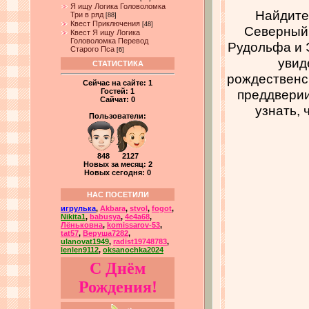
Я ищу Логика Головоломка
Найдите
Три в ряд
[88]
Квест Приключения
[48]
Северный 
Квест Я ищу Логика
Головоломка Перевод
Рудольфа и Э
Старого Пса
[6]
увид
СТАТИСТИКА
рождественск
Сейчас на сайте:
1
преддверии
Гостей:
1
Сайчат:
0
узнать, 
Пользователи:
848 2127
Новых за месяц: 2
Новых сегодня: 0
НАС ПОСЕТИЛИ
игрулька
,
Akbara
,
stvol
,
fogot
,
Nikita1
,
babusya
,
4e4a68
,
Лёньковна
,
komissarov-53
,
tat57
,
Веруша7282
,
ulanovat1949
,
radist19748783
,
lenlen9112
,
oksanochka2024
С Днём
Рождения!