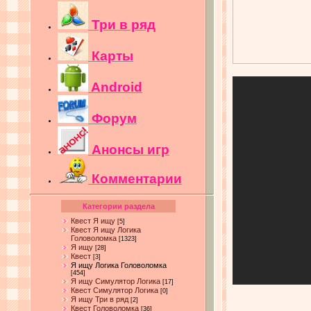
Три в ряд
Карты
Android
Форум
Анонсы игр
Комментарии
Категории раздела
Квест Я ищу
[5]
Квест Я ищу Логика
Головоломка
[1323]
Я ищу
[28]
Квест
[3]
Я ищу Логика Головоломка
[454]
Я ищу Симулятор Логика
[17]
Квест Симулятор Логика
[0]
Я ищу Три в ряд
[2]
Квест Головоломка
[36]