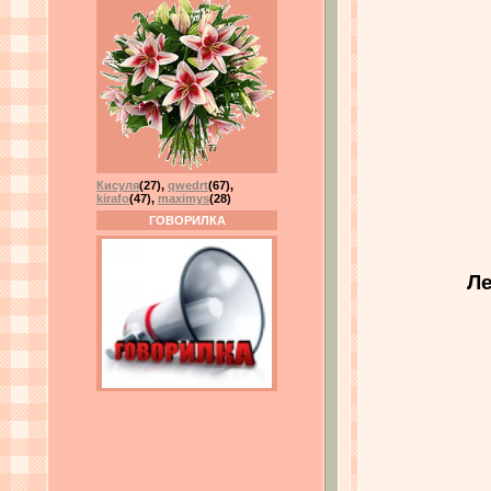
Кисуля
(27)
,
qwedrt
(67)
,
kirafo
(47)
,
maximys
(28)
ГОВОРИЛКА
Ле