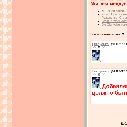
Мы рекомендуе
Детектив Кромвел
7 Роз: Пришестви
Рождество: Стран
Brain Puzzle/Гол
Big City Adventur
Всего комментариев:
2
1
игрулька
(18.12.2012 
0
2
игрулька
(24.11.2017 2
0
Добавлен
должно быть
Доб