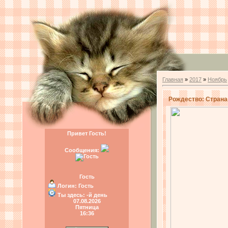
Главная
»
2017
»
Ноябрь
Рождество: Страна 
Привет Гость!
Сообщения:
Гость
Логин:
Гость
Ты здесь:
-й день
07.08.2026
Пятница
16:36