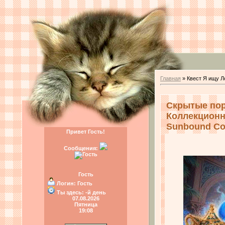
Главная
»
Квест Я ищу Л
Скрытые пор
Коллекционно
Sunbound Coll
Привет Гость!
Сообщения:
Гость
Логин:
Гость
Ты здесь:
-й день
07.08.2026
Пятница
19:08