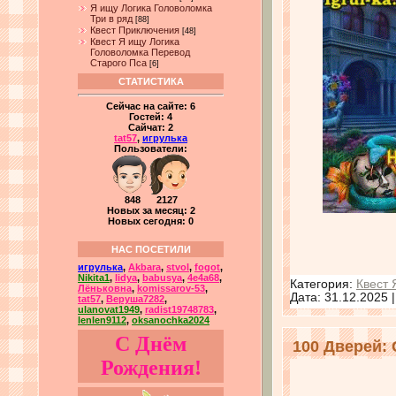
Я ищу Логика Головоломка
Три в ряд
[88]
Квест Приключения
[48]
Квест Я ищу Логика
Головоломка Перевод
Старого Пса
[6]
СТАТИСТИКА
Сейчас на сайте:
6
Гостей:
4
Сайчат:
2
tat57
,
игрулька
Пользователи:
848 2127
Новых за месяц: 2
Новых сегодня: 0
НАС ПОСЕТИЛИ
игрулька
,
Akbara
,
stvol
,
fogot
,
Nikita1
,
lidya
,
babusya
,
4e4a68
,
Категория:
Квест 
Лёньковна
,
komissarov-53
,
Дата:
31.12.2025
tat57
,
Веруша7282
,
ulanovat1949
,
radist19748783
,
lenlen9112
,
oksanochka2024
С Днём
100 Дверей: 
Рождения!