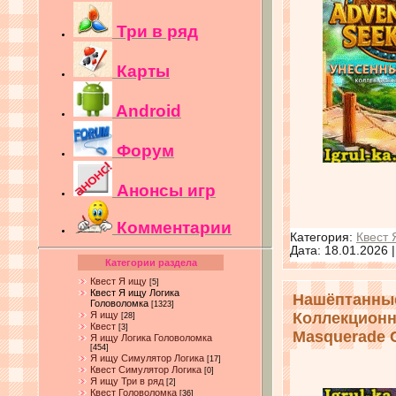
Три в ряд
Карты
Android
Форум
Анонсы игр
Комментарии
Категория:
Квест 
Дата:
18.01.2026
Категории раздела
Квест Я ищу
[5]
Квест Я ищу Логика
Нашёптанные
Головоломка
[1323]
Я ищу
Коллекционно
[28]
Квест
[3]
Masquerade Co
Я ищу Логика Головоломка
[454]
Я ищу Симулятор Логика
[17]
Квест Симулятор Логика
[0]
Я ищу Три в ряд
[2]
Квест Головоломка
[36]