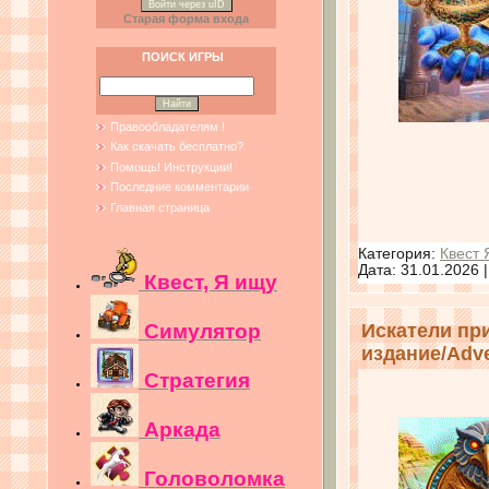
Войти через uID
Старая форма входа
ПОИСК ИГРЫ
Правообладателям !
Как скачать бесплатно?
Помощь! Инструкции!
Последние комментарии
Главная страница
Категория:
Квест 
Дата:
31.01.2026
Квест, Я ищу
Симулятор
Искатели пр
издание/Adven
Стратегия
Аркада
Головоломка