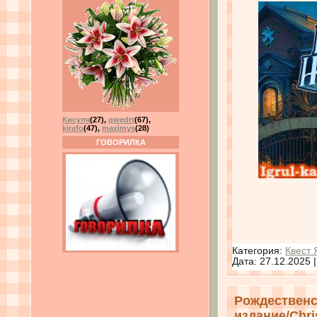
Кисуля
(27)
,
qwedrt
(67)
,
kirafo
(47)
,
maximys
(28)
ГОВОРИЛКА
Категория:
Квест 
Дата:
27.12.2025
Рождественс
издание/Chris