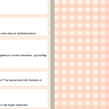
 игре игра оч требовательна
одвинуть и взять вишенки...ща пройду
ь? Так раскатала губу поиграть в
и там будет написано