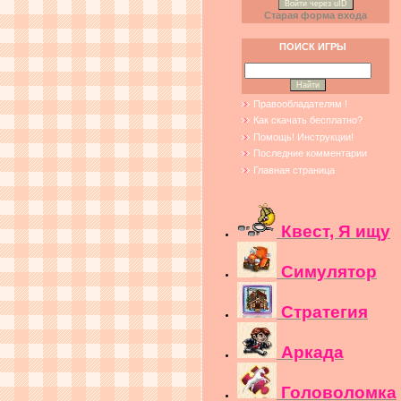
Войти через uID
Старая форма входа
ПОИСК ИГРЫ
Правообладателям !
Как скачать бесплатно?
Помощь! Инструкции!
Последние комментарии
Главная страница
Квест, Я ищу
Симулятор
Стратегия
Аркада
Головоломка