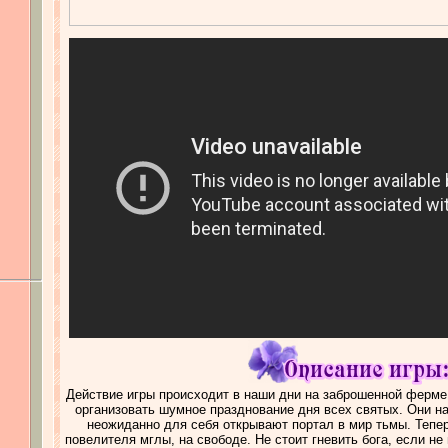
Действие игры происходит в наши дни на заброшенной ферме,
организовать шумное празднование дня всех святых. Они н
неожиданно для себя открывают портал в мир тьмы. Тепе
повелителя мглы, на свободе. Не стоит гневить бога, если не