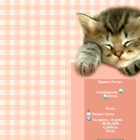
Привет Гость!
Сообщения:
Гость
Логин:
Гость
Ты здесь:
-й день
08.08.2026
Суббота
19:12