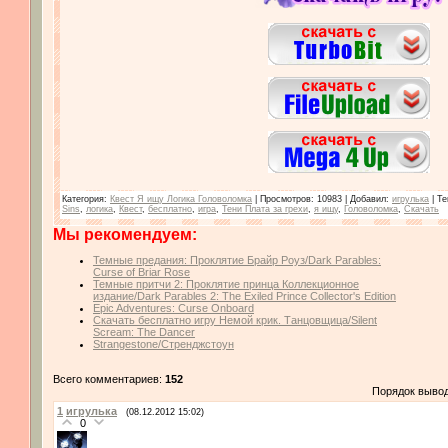
Категория
:
Квест Я ищу Логика Головоломка
|
Просмотров
: 10983 |
Добавил
:
игрулька
|
Те
Sins
,
логика
,
Квест
,
бесплатно
,
игра
,
Тени Плата за грехи
,
я ищу
,
Головоломка
,
Скачать
Мы рекомендуем:
Темные предания: Проклятие Брайр Роуз/Dark Parables:
Curse of Briar Rose
Темные притчи 2: Проклятие принца Коллекционное
издание/Dark Parables 2: The Exiled Prince Collector's Edition
Epic Adventures: Curse Onboard
Скачать бесплатно игру Немой крик. Танцовщица/Silent
Scream: The Dancer
Strangestone/Стренджстоун
Всего комментариев:
152
Порядок выво
1
игрулька
(08.12.2012 15:02)
0