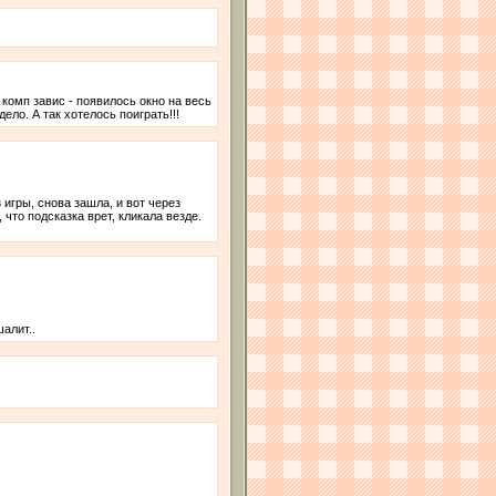
 комп завис - появилось окно на весь
ело. А так хотелось поиграть!!!
 игры, снова зашла, и вот через
 что подсказка врет, кликала везде.
алит..