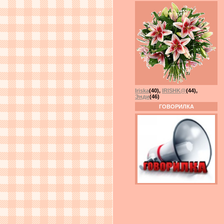
Iriska
(40)
,
IRISHK@
(44)
,
Энди
(46)
ГОВОРИЛКА