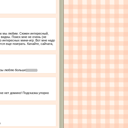
как мы любим. Сюжен интересный,
 видны. Поиск мне не очень (не
го интересных мини-игр. Вот мне надо
тся еще поиграть. Качайте, сайчата,
гры люблю больше))))))))))
ске нет домино! Подсказка упорно
)