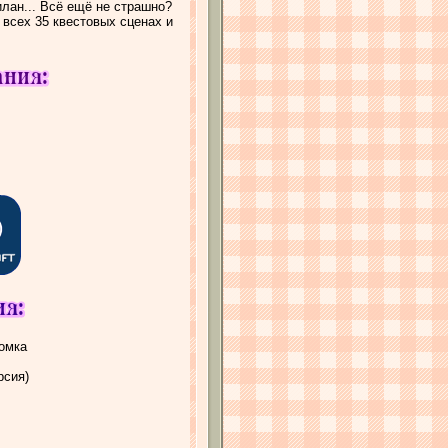
илан... Всё ещё не страшно?
всех 35 квестовых сценах и
ломка
рсия)