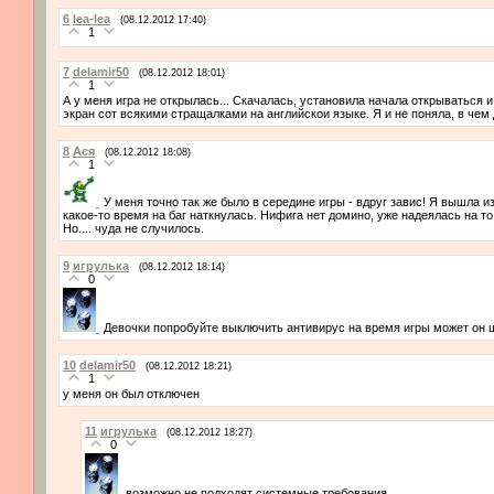
6
lea-lea
(08.12.2012 17:40)
1
7
delamir50
(08.12.2012 18:01)
1
А у меня игра не открылась... Скачалась, установила начала открываться и
экран сот всякими стращалками на английскои языке. Я и не поняла, в чем д
8
Ася
(08.12.2012 18:08)
1
У меня точно так же было в середине игры - вдруг завис! Я вышла из
какое-то время на баг наткнулась. Нифига нет домино, уже надеялась на то,
Но.... чуда не случилось.
9
игрулька
(08.12.2012 18:14)
0
Девочки попробуйте выключить антивирус на время игры может он ш
10
delamir50
(08.12.2012 18:21)
1
у меня он был отключен
11
игрулька
(08.12.2012 18:27)
0
возможно не подходят системные требования...