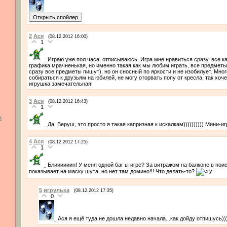
2
Ася
(08.12.2012 16:00)
1
Играю уже пол часа, отписываюсь. Игра мне нравиться сразу, все 
графика мрачненькая, но именно такая как мы любим играть, все предметы
сразу все предметы пишут), но он сносный по яркости и не изобилует. Мно
собираться к друзьям на юбилей, не могу оторвать попу от кресла, так хоче
игрушка замечательная!
3
Ася
(08.12.2012 16:43)
1
а
Да, Веруш, это просто я такая капризная к искалкам)))))))))) Мини-и
4
Ася
(08.12.2012 17:25)
1
Блиииииин! У меня одной баг ы игре? За витражом на балконе в пои
показывает на маску шута, но нет там домино!!! Что делать-то?
5
игрулька
(08.12.2012 17:35)
0
Ася я ещё туда не дошла недавно начала...как дойду отпишусь))