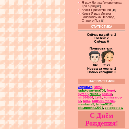
Я ищу Логика Головоломка
Три в ряд
[88]
Квест Приключения
[48]
Квест Я ищу Логика
Головоломка Перевод
Старого Пса
[6]
СТАТИСТИКА
Сейчас на сайте:
2
Гостей:
2
Сайчат:
0
Пользователи:
848 2127
Новых за месяц: 2
Новых сегодня: 0
НАС ПОСЕТИЛИ
игрулька
,
stvol
,
rudakovaelena706
,
fogot
,
nyra77
,
Nikita1
,
4e4a68
,
nin564564
,
Lelik
,
komissarov-
53
,
tat57
,
radist19748783
,
mamkaira3
,
lenlen9112
,
oksanochka2024
,
zotopzotow
С Днём
Рождения!