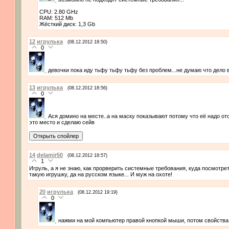
CPU: 2.80 GHz
RAM: 512 Mb
Жёсткий диск: 1,3 Gb
12
игрулька
(08.12.2012 18:50)
0
девочки пока иду тьфу тьфу тьфу без проблем...не думаю что дело в
13
игрулька
(08.12.2012 18:56)
0
Ася домино на месте..а на маску показывают потому что её надо от
это место и сделаю сейв
14
delamir50
(08.12.2012 18:57)
1
Игруль, а я не знаю, как прорверить системные требования, куда посмотрет
такую игрушку, да на русском языке... И муж на охоте!
20
игрулька
(08.12.2012 19:19)
0
нажми на мой компьютер правой кнопкой мыши, потом свойства 