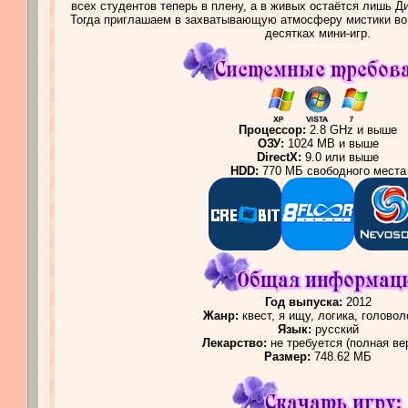
всех студентов теперь в плену, а в живых остаётся лишь Д
Тогда приглашаем в захватывающую атмосферу мистики во 
десятках мини-игр.
Процессор:
2.8 GHz и выше
ОЗУ:
1024 MB и выше
DirectX:
9.0 или выше
HDD:
770 МБ свободного места
Год выпуска:
2012
Жанр:
квест, я ищу, логика, голово
Язык:
русский
Лекарство:
не требуется (полная ве
Размер:
748.62 МБ