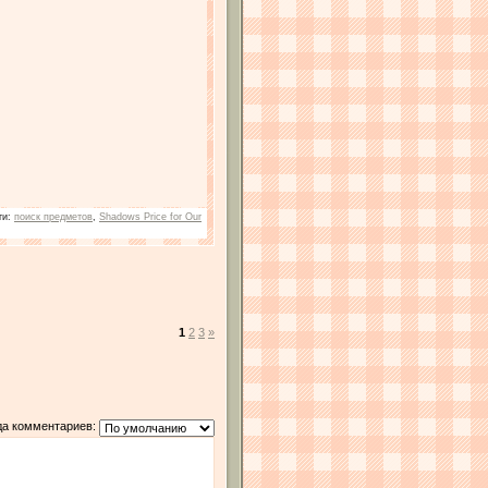
ги
:
поиск предметов
,
Shadows Price for Our
1
2
3
»
да комментариев: