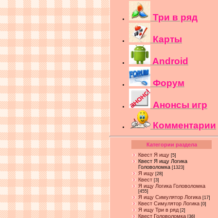
Три в ряд
Карты
Android
Форум
Анонсы игр
Комментарии
Категории раздела
Квест Я ищу
[5]
Квест Я ищу Логика
Головоломка
[1323]
Я ищу
[28]
Квест
[3]
Я ищу Логика Головоломка
[455]
Я ищу Симулятор Логика
[17]
Квест Симулятор Логика
[0]
Я ищу Три в ряд
[2]
Квест Головоломка
[36]