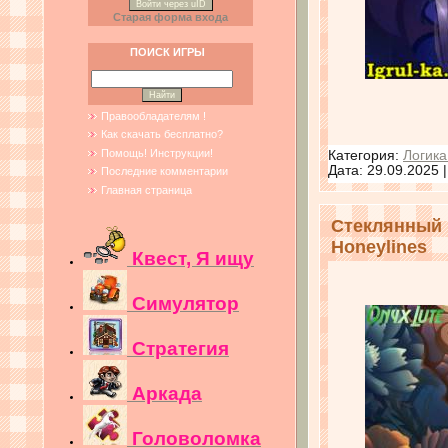
Войти через uID
Старая форма входа
ПОИСК ИГРЫ
Правообладателям !
Как скачать бесплатно?
Помощь! Инструкции!
Категория:
Логика
Дата:
29.09.2025
Последние комментарии
Главная страница
Стеклянный 
Honeylines
Квест, Я ищу
Симулятор
Стратегия
Аркада
Головоломка