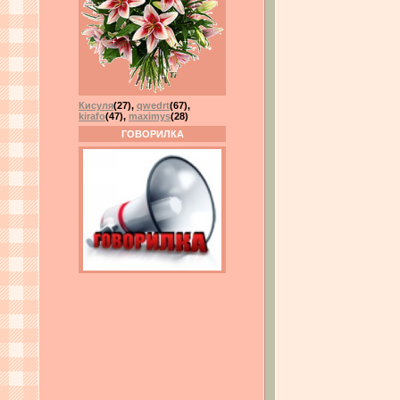
Кисуля
(27)
,
qwedrt
(67)
,
kirafo
(47)
,
maximys
(28)
ГОВОРИЛКА