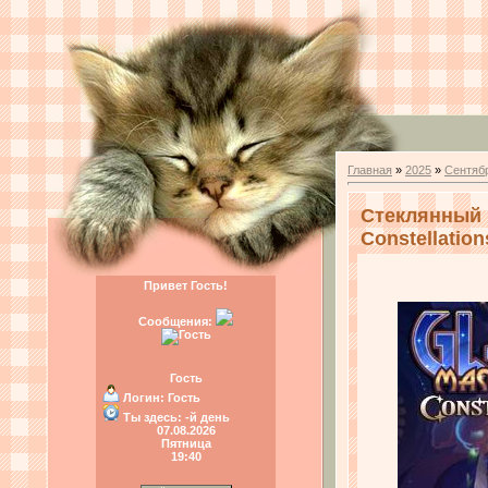
Главная
»
2025
»
Сентяб
Стеклянный м
Constellation
Привет Гость!
Сообщения:
Гость
Логин:
Гость
Ты здесь:
-й день
07.08.2026
Пятница
19:40