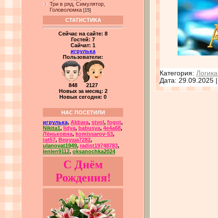
Три в ряд, Симулятор,
Головоломка
[15]
СТАТИСТИКА
Сейчас на сайте:
8
Гостей:
7
Сайчат:
1
игрулька
Пользователи:
Категория:
Логика
Дата:
29.09.2025
848 2127
Новых за месяц: 2
Новых сегодня: 0
НАС ПОСЕТИЛИ
игрулька
,
Akbara
,
stvol
,
fogot
,
Nikita1
,
lidya
,
babusya
,
4e4a68
,
Лёньковна
,
komissarov-53
,
tat57
,
Веруша7282
,
ulanovat1949
,
radist19748783
,
lenlen9112
,
oksanochka2024
С Днём
Рождения!