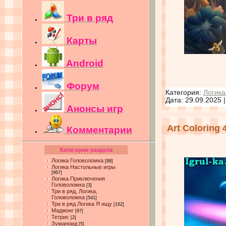
Три в ряд
Карты
Android
Форум
Категория:
Логика
Дата:
29.09.2025
Анонсы игр
Art Coloring
Комментарии
Категории раздела
Логика Головоломка
[88]
Логика Настольные игры
[967]
Логика Приключения
Головоломка
[3]
Три в ряд, Логика,
Головоломка
[541]
Три в ряд Логика Я ищу
[162]
Маджонг
[97]
Тетрис
[2]
Зуманоид
[5]