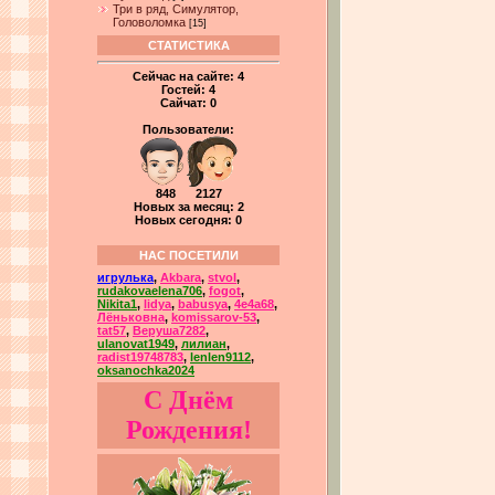
Три в ряд, Симулятор,
Головоломка
[15]
СТАТИСТИКА
Сейчас на сайте:
4
Гостей:
4
Сайчат:
0
Пользователи:
848 2127
Новых за месяц: 2
Новых сегодня: 0
НАС ПОСЕТИЛИ
игрулька
,
Akbara
,
stvol
,
rudakovaelena706
,
fogot
,
Nikita1
,
lidya
,
babusya
,
4e4a68
,
Лёньковна
,
komissarov-53
,
tat57
,
Веруша7282
,
ulanovat1949
,
лилиан
,
radist19748783
,
lenlen9112
,
oksanochka2024
С Днём
Рождения!