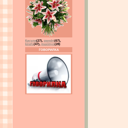
Кисуля
(27)
,
qwedrt
(67)
,
kirafo
(47)
,
maximys
(28)
ГОВОРИЛКА