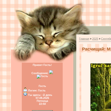
Главная
»
2025
»
Сентяб
Расчищай: M2
Привет Гость!
Сообщения:
Гость
Логин:
Гость
Ты здесь:
-й день
07.08.2026
Пятница
22:50