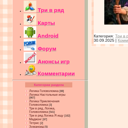
Три в ряд
Карты
Android
Категория:
Три в 
30.09.2025
|
Комм
Форум
Анонсы игр
Комментарии
Категории раздела
Логика Головоломка
[88]
Логика Настольные игры
[967]
Логика Приключения
Головоломка
[3]
Три в ряд, Логика,
Головоломка
[541]
Три в ряд Логика Я ищу
[162]
Маджонг
[97]
Тетрис
[2]
Зуманоид
[5]