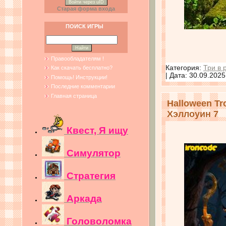
Войти через uID
Старая форма входа
ПОИСК ИГРЫ
Правообладателям !
Категория:
Три в 
Как скачать бесплатно?
| Дата:
30.09.2025
Помощь! Инструкции!
Последние комментарии
Главная страница
Halloween Tro
Хэллоуин 7
Квест, Я ищу
Симулятор
Стратегия
Аркада
Головоломка