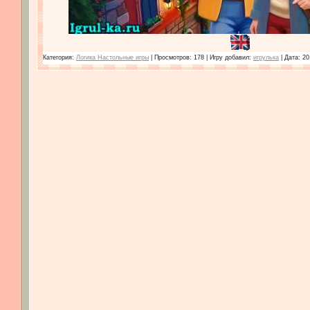
Категория:
Логика Настольные игры
| Просмотров: 178 | Игру добавил:
игрулька
| Дата:
20