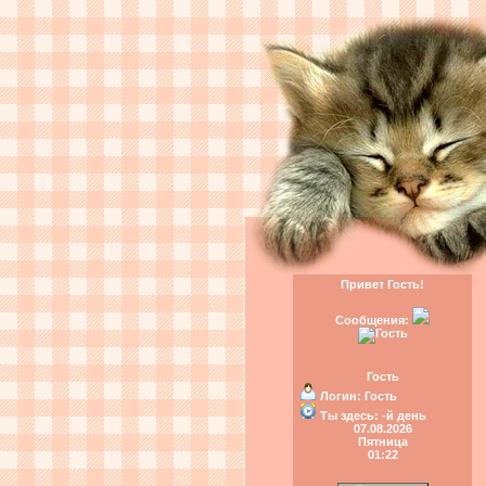
Привет Гость!
Сообщения:
Гость
Логин:
Гость
Ты здесь:
-й день
07.08.2026
Пятница
01:22