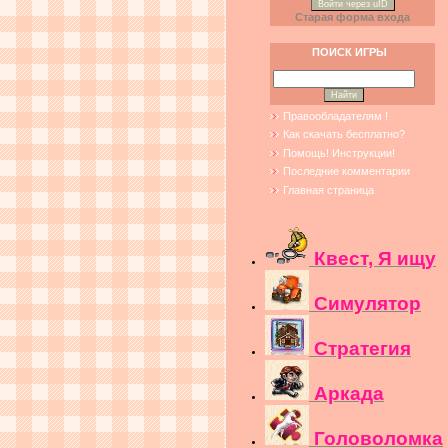
Войти через uID
Старая форма входа
ПОИСК ИГРЫ
Правообладателям !
Как скачать бесплатно?
Помощь! Инструкции!
Последние комментарии
Главная страница
Квест, Я ищу
Симулятор
Стратегия
Аркада
Головоломка