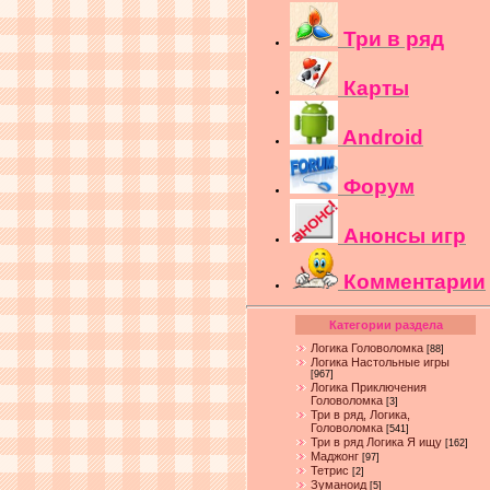
Три в ряд
Карты
Android
Форум
Анонсы игр
Комментарии
Категории раздела
Логика Головоломка
[88]
Логика Настольные игры
[967]
Логика Приключения
Головоломка
[3]
Три в ряд, Логика,
Головоломка
[541]
Три в ряд Логика Я ищу
[162]
Маджонг
[97]
Тетрис
[2]
Зуманоид
[5]