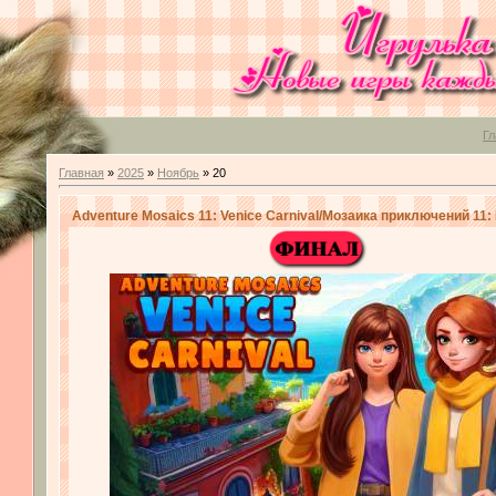
Гл
Главная
»
2025
»
Ноябрь
»
20
Adventure Mosaics 11: Venice Carnival/Мозаика приключений 11