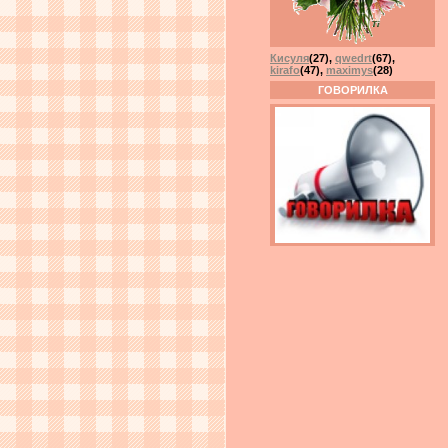
Кисуля
(27)
,
qwedrt
(67)
,
kirafo
(47)
,
maximys
(28)
ГОВОРИЛКА