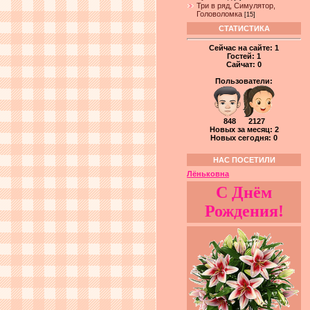
Три в ряд, Симулятор,
Головоломка
[15]
СТАТИСТИКА
Сейчас на сайте:
1
Гостей:
1
Сайчат:
0
Пользователи:
848 2127
Новых за месяц: 2
Новых сегодня: 0
НАС ПОСЕТИЛИ
Лёньковна
С Днём
Рождения!