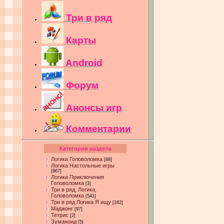
Три в ряд
Карты
Android
Форум
Анонсы игр
Комментарии
Категории раздела
Логика Головоломка
[88]
Логика Настольные игры
[967]
Логика Приключения
Головоломка
[3]
Три в ряд, Логика,
Головоломка
[541]
Три в ряд Логика Я ищу
[162]
Маджонг
[97]
Тетрис
[2]
Зуманоид
[5]