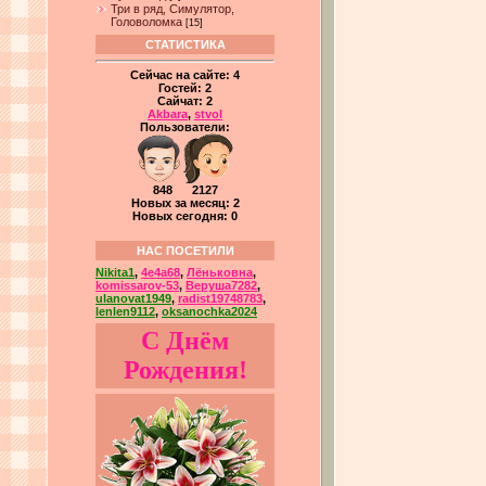
Три в ряд, Симулятор,
Головоломка
[15]
СТАТИСТИКА
Сейчас на сайте:
4
Гостей:
2
Сайчат:
2
Akbara
,
stvol
Пользователи:
848 2127
Новых за месяц: 2
Новых сегодня: 0
НАС ПОСЕТИЛИ
Nikita1
,
4e4a68
,
Лёньковна
,
komissarov-53
,
Веруша7282
,
ulanovat1949
,
radist19748783
,
lenlen9112
,
oksanochka2024
С Днём
Рождения!