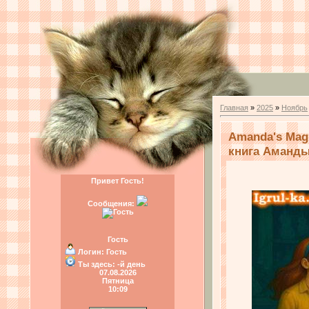
Главная
»
2025
»
Ноябрь
Amanda's Mag
книга Аманды
Привет Гость!
Сообщения:
Гость
Логин:
Гость
Ты здесь:
-й день
07.08.2026
Пятница
10:09