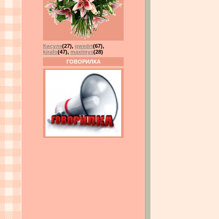
Кисуля
(27)
,
qwedrt
(67)
,
kirafo
(47)
,
maximys
(28)
ГОВОРИЛКА