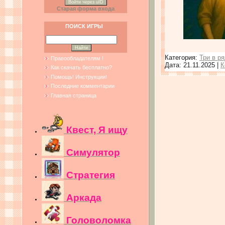
Войти через uID
Старая форма входа
ПОИСК ИГРЫ
Категория:
Три в р
Правообладателям !
Дата:
21.11.2025
|
К
Как скачать бесплатно?
Помощь! Инструкции!
Последние комментарии
Главная страница
Квест, Я ищу
Симулятор
Стратегия
Аркада
Головоломка