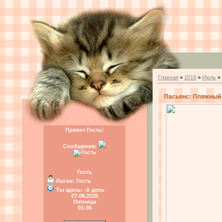
Главная
»
2016
»
Июль
»
Пасьянс: Пляжный с
Привет Гость!
Сообщения:
Гость
Логин:
Гость
Ты здесь:
-й день
07.08.2026
Пятница
01:35