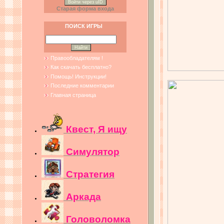
Войти через uID
Старая форма входа
ПОИСК ИГРЫ
Правообладателям !
Как скачать бесплатно?
Помощь! Инструкции!
Последние комментарии
Главная страница
Квест, Я ищу
Симулятор
Стратегия
Аркада
Головоломка