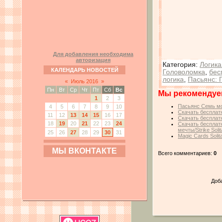
Для добавления необходима
авторизация
Категория
:
Логика
КАЛЕНДАРЬ НОВОСТЕЙ
Головоломка
,
бес
логика
,
Пасьянс: 
«
Июль 2016
»
Пн
Вт
Ср
Чт
Пт
Сб
Вс
Мы рекомендуе
1
2
3
Пасьянс Семь мор
4
5
6
7
8
9
10
Скачать бесплатно
11
12
13
14
15
16
17
Скачать бесплатн
18
19
20
21
22
23
24
Скачать бесплатн
мечты/Strike Soli
25
26
27
28
29
30
31
Magic Cards Soli
МЫ ВКОНТАКТЕ
Всего комментариев:
0
Доб