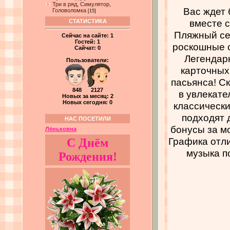
Три в ряд, Симулятор,
Вас ждет 
Головоломка
[15]
вместе 
СТАТИСТИКА
Пляжный сез
Сейчас на сайте:
1
Гостей:
1
роскошные с
Сайчат:
0
Легендар
Пользователи:
карточных
пасьянса! С
848 2127
в увлекате
Новых за месяц: 2
Новых сегодня: 0
классическ
подходят 
НАС ПОСЕТИЛИ
бонусы за м
Лёньковна
Графика отли
С Днём
музыка п
Рождения!