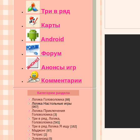
Три в ряд
Карты
Android
Форум
Анонсы игр
Комментарии
Категории раздела
Логика Головоломка
[88]
Логика Настольные игры
[967]
Логика Приключения
Головоломка
[3]
Три в ряд, Логика,
Головоломка
[541]
Три в ряд Логика Я ищу
[162]
Маджонг
[97]
Тетрис
[2]
Зуманоид
[5]