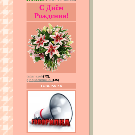
С Днём
Рождения!
tatjanazuk
(72)
,
ginajloelena1991
(35)
ГОВОРИЛКА