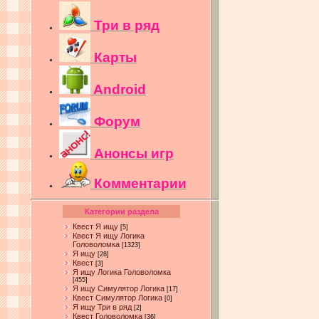
Три в ряд
Карты
Android
Форум
Анонсы игр
Комментарии
Категории раздела
Квест Я ищу
[5]
Квест Я ищу Логика
Головоломка
[1323]
Я ищу
[28]
Квест
[3]
Я ищу Логика Головоломка
[455]
Я ищу Симулятор Логика
[17]
Квест Симулятор Логика
[0]
Я ищу Три в ряд
[2]
Квест Головоломка
[36]