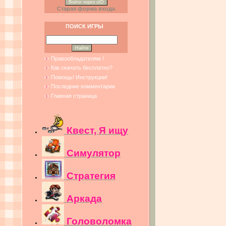
Войти через uID
Старая форма входа
ПОИСК ИГРЫ
Правообладателям !
Как скачать бесплатно?
Помощь! Инструкции!
Последние комментарии
Главная страница
Квест, Я ищу
Симулятор
Стратегия
Аркада
Головоломка