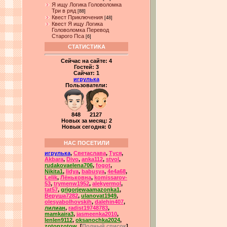
Я ищу Логика Головоломка
Три в ряд
[88]
Квест Приключения
[48]
Квест Я ищу Логика
Головоломка Перевод
Старого Пса
[6]
СТАТИСТИКА
Сейчас на сайте:
4
Гостей:
3
Сайчат:
1
игрулька
Пользователи:
848 2127
Новых за месяц: 2
Новых сегодня: 0
НАС ПОСЕТИЛИ
игрулька
,
Светаслава
,
Туся
,
Akbara
,
Divo
,
anka112
,
stvol
,
rudakovaelena706
,
fogot
,
Nikita1
,
lidya
,
babusya
,
4e4a68
,
Lelik
,
Лёньковна
,
komissarov-
53
,
trymenw1952
,
alekyermol
,
tat57
,
grigorjewaamazonka1
,
Веруша7282
,
ulanovat1949
,
olesyabolhovskih
,
dalehin407
,
лилиан
,
radist19748783
,
mamkaira3
,
jasmeenka2010
,
lenlen9112
,
oksanochka2024
,
zotopzotow
, [
Полный список
]