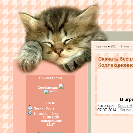
Главная
»
2014
»
Июль
»
Скачать бесп
Коллекционное
Привет Гость!
Сообщения:
В игр
Гость
Категория:
Квест Я
Логин:
Гость
07.07.2014
|
Коммен
Ты здесь:
-й день
10.08.2026
Понедельник
22:27