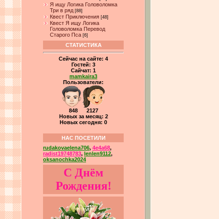
Я ищу Логика Головоломка
Три в ряд
[88]
Квест Приключения
[48]
Квест Я ищу Логика
Головоломка Перевод
Старого Пса
[6]
СТАТИСТИКА
Сейчас на сайте:
4
Гостей:
3
Сайчат:
1
mamkaira3
Пользователи:
848 2127
Новых за месяц: 2
Новых сегодня: 0
НАС ПОСЕТИЛИ
rudakovaelena706
,
4e4a68
,
radist19748783
,
lenlen9112
,
oksanochka2024
С Днём
Рождения!