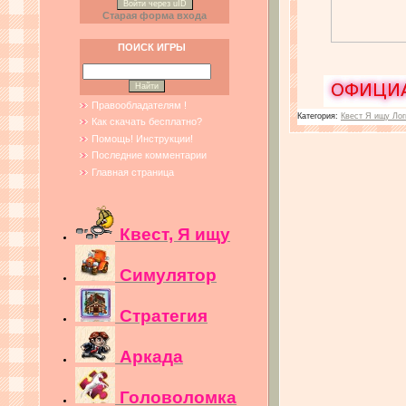
Войти через uID
Старая форма входа
ПОИСК ИГРЫ
Правообладателям !
Категория:
Квест Я ищу Лог
Как скачать бесплатно?
Помощь! Инструкции!
Последние комментарии
Главная страница
Квест, Я ищу
Симулятор
Стратегия
Аркада
Головоломка