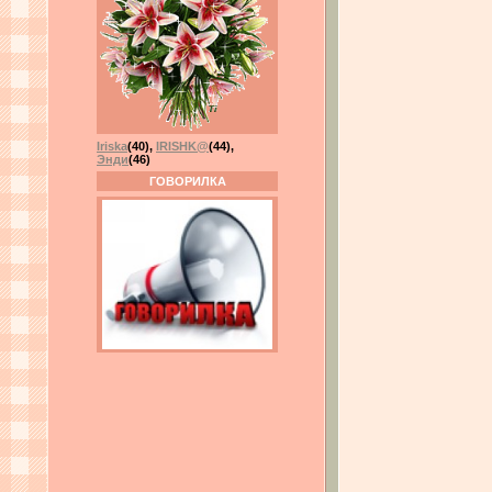
Iriska
(40)
,
IRISHK@
(44)
,
Энди
(46)
ГОВОРИЛКА