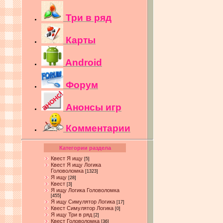
Три в ряд
Карты
Android
Форум
Анонсы игр
Комментарии
Категории раздела
Квест Я ищу
[5]
Квест Я ищу Логика
Головоломка
[1323]
Я ищу
[28]
Квест
[3]
Я ищу Логика Головоломка
[455]
Я ищу Симулятор Логика
[17]
Квест Симулятор Логика
[0]
Я ищу Три в ряд
[2]
Квест Головоломка
[36]