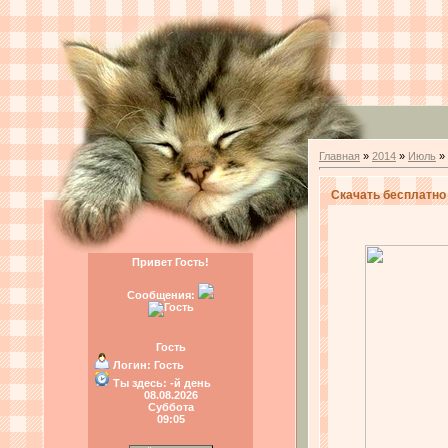
Главная
»
2014
»
Июль
»
Скачать бесплатно 
Привет Гость!
Сообщения:
Гость
Логин:
Гость
Ты здесь:
-й день
08.08.2026
Суббота
09:05