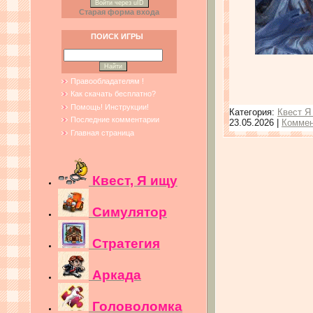
Войти через uID
Старая форма входа
ПОИСК ИГРЫ
Правообладателям !
Как скачать бесплатно?
Помощь! Инструкции!
Категория:
Квест Я
Последние комментарии
23.05.2026
|
Коммен
Главная страница
Квест, Я ищу
Симулятор
Стратегия
Аркада
Головоломка