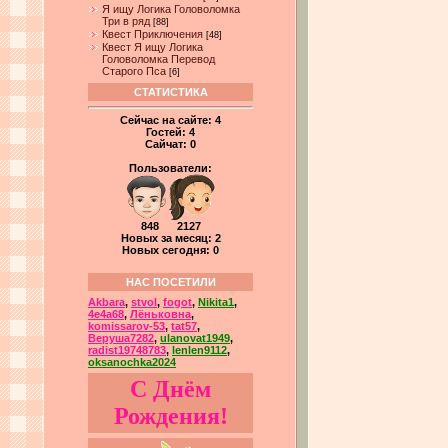
Я ищу Логика Головоломка
Три в ряд
[88]
Квест Приключения
[48]
Квест Я ищу Логика
Головоломка Перевод
Старого Пса
[6]
СТАТИСТИКА
Сейчас на сайте:
4
Гостей:
4
Сайчат:
0
Пользователи:
848 2127
Новых за месяц: 2
Новых сегодня: 0
НАС ПОСЕТИЛИ
Akbara
,
stvol
,
fogot
,
Nikita1
,
4e4a68
,
Лёньковна
,
komissarov-53
,
tat57
,
Веруша7282
,
ulanovat1949
,
radist19748783
,
lenlen9112
,
oksanochka2024
С Днём
Рождения!