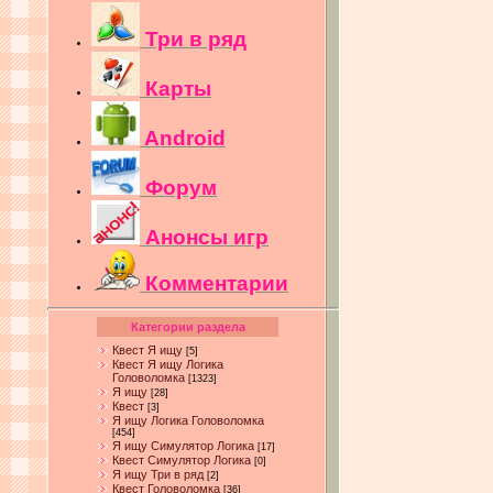
Три в ряд
Карты
Android
Форум
Анонсы игр
Комментарии
Категории раздела
Квест Я ищу
[5]
Квест Я ищу Логика
Головоломка
[1323]
Я ищу
[28]
Квест
[3]
Я ищу Логика Головоломка
[454]
Я ищу Симулятор Логика
[17]
Квест Симулятор Логика
[0]
Я ищу Три в ряд
[2]
Квест Головоломка
[36]