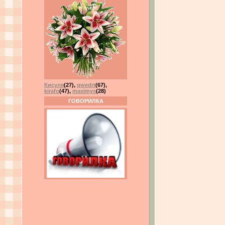
Кисуля
(27)
,
qwedrt
(67)
,
kirafo
(47)
,
maximys
(28)
ГОВОРИЛКА