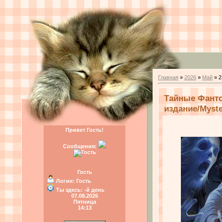
Главная
»
2026
»
Май
»
2
Тайные Фант
издание/Myste
Привет Гость!
Сообщения:
Гость
Логин:
Гость
Ты здесь:
-й день
07.08.2026
Пятница
14:13