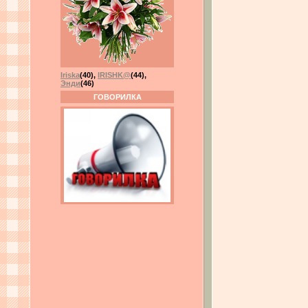
Iriska
(40)
,
IRISHK@
(44)
,
Энди
(46)
ГОВОРИЛКА