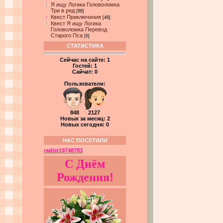
Я ищу Логика Головоломка
Три в ряд
[88]
Квест Приключения
[48]
Квест Я ищу Логика
Головоломка Перевод
Старого Пса
[6]
СТАТИСТИКА
Сейчас на сайте:
1
Гостей:
1
Сайчат:
0
Пользователи:
848 2127
Новых за месяц: 2
Новых сегодня: 0
НАС ПОСЕТИЛИ
radist19748783
С Днём
Рождения!