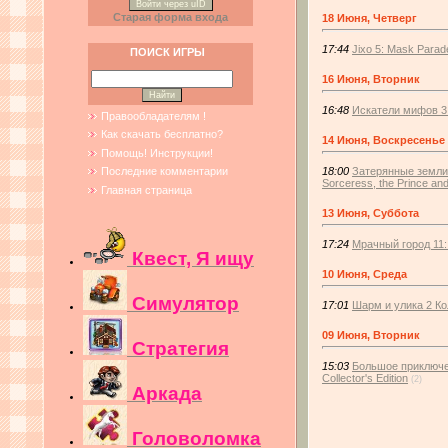
Войти через uID
Старая форма входа
18 Июня, Четверг
17:44
Jixo 5: Mask Parade
ПОИСК ИГРЫ
16 Июня, Вторник
16:48
Искатели мифов 3 К
Правообладателям !
Как скачать бесплатно?
14 Июня, Воскресенье
Помощь! Инструкции!
18:00
Затерянные земли 
Последние комментарии
Sorceress, the Prince and
Главная страница
13 Июня, Суббота
17:24
Мрачный город 11: 
Квест, Я ищу
10 Июня, Среда
Симулятор
17:01
Шарм и улика 2 Кол
09 Июня, Вторник
Стратегия
15:03
Большое приключен
Collector's Edition
(2)
Аркада
Головоломка