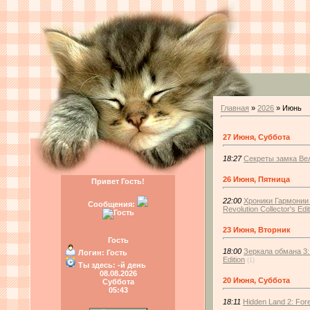
Главная
»
2026
»
Июнь
27 Июня, Суббота
18:27
Секреты замка Вел
26 Июня, Пятница
Привет Гость!
22:00
Хроники Гармонии 
Сообщения:
Revolution Collector's Edit
23 Июня, Вторник
Гость
18:00
Зеркала обмана 3: 
Логин:
Гость
Edition
(1)
Ты здесь:
-й день
08.08.2026
20 Июня, Суббота
Суббота
05:43
18:11
Hidden Land 2: Fo