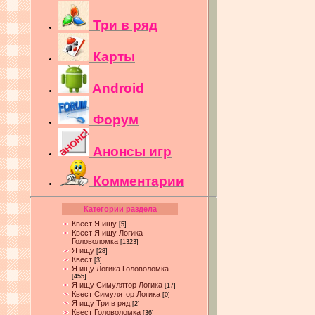
Три в ряд
Карты
Android
Форум
Анонсы игр
Комментарии
Категории раздела
Квест Я ищу
[5]
Квест Я ищу Логика
Головоломка
[1323]
Я ищу
[28]
Квест
[3]
Я ищу Логика Головоломка
[455]
Я ищу Симулятор Логика
[17]
Квест Симулятор Логика
[0]
Я ищу Три в ряд
[2]
Квест Головоломка
[36]