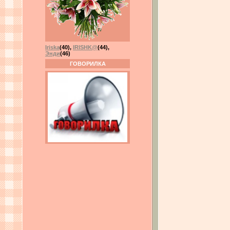
Iriska
(40)
,
IRISHK@
(44)
,
Энди
(46)
ГОВОРИЛКА