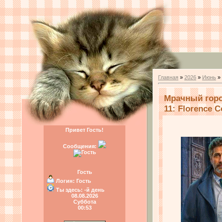
Главная
»
2026
»
Июнь
»
Мрачный горо
11: Florence C
Привет Гость!
Сообщения:
Гость
Логин:
Гость
Ты здесь:
-й день
08.08.2026
Суббота
00:53