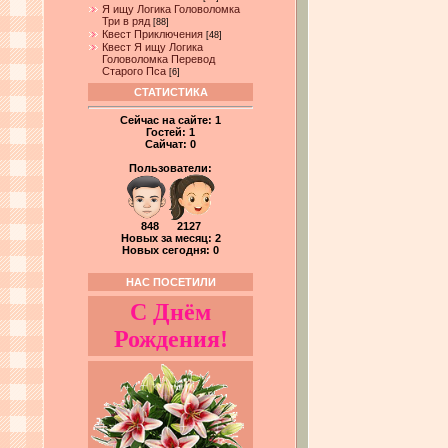
Я ищу Логика Головоломка
Три в ряд
[88]
Квест Приключения
[48]
Квест Я ищу Логика
Головоломка Перевод
Старого Пса
[6]
СТАТИСТИКА
Сейчас на сайте:
1
Гостей:
1
Сайчат:
0
Пользователи:
848 2127
Новых за месяц: 2
Новых сегодня: 0
НАС ПОСЕТИЛИ
С Днём
Рождения!