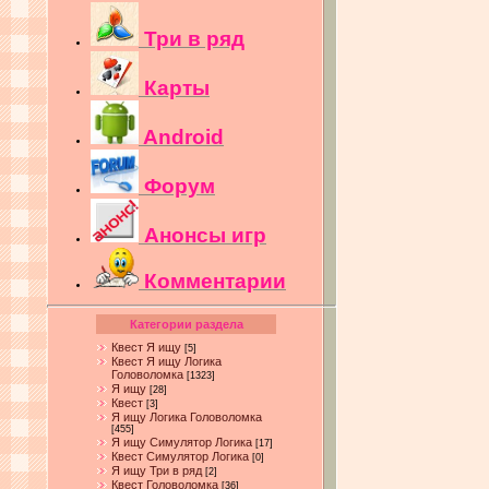
Три в ряд
Карты
Android
Форум
Анонсы игр
Комментарии
Категории раздела
Квест Я ищу
[5]
Квест Я ищу Логика
Головоломка
[1323]
Я ищу
[28]
Квест
[3]
Я ищу Логика Головоломка
[455]
Я ищу Симулятор Логика
[17]
Квест Симулятор Логика
[0]
Я ищу Три в ряд
[2]
Квест Головоломка
[36]