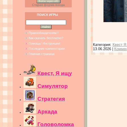
Войти через uID
Старая форма входа
ПОИСК ИГРЫ
Правообладателям !
Как скачать бесплатно?
Помощь! Инструкции!
Категория:
Квест Я
13.06.2026
|
Коммен
Последние комментарии
Главная страница
Квест, Я ищу
Симулятор
Стратегия
Аркада
Головоломка