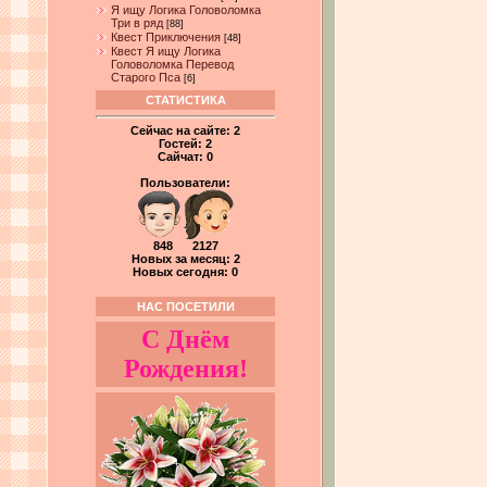
Я ищу Логика Головоломка
Три в ряд
[88]
Квест Приключения
[48]
Квест Я ищу Логика
Головоломка Перевод
Старого Пса
[6]
СТАТИСТИКА
Сейчас на сайте:
2
Гостей:
2
Сайчат:
0
Пользователи:
848 2127
Новых за месяц: 2
Новых сегодня: 0
НАС ПОСЕТИЛИ
С Днём
Рождения!