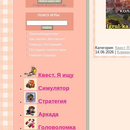
Войти через uID
Старая форма входа
ПОИСК ИГРЫ
Правообладателям !
Как скачать бесплатно?
Помощь! Инструкции!
Категория:
Квест Я
Последние комментарии
14.06.2026
|
Коммен
Главная страница
Квест, Я ищу
Симулятор
Стратегия
Аркада
Головоломка