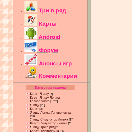
Три в ряд
Карты
Android
Форум
Анонсы игр
Комментарии
Категории раздела
Квест Я ищу
[5]
Квест Я ищу Логика
Головоломка
[1323]
Я ищу
[28]
Квест
[3]
Я ищу Логика Головоломка
[455]
Я ищу Симулятор Логика
[17]
Квест Симулятор Логика
[0]
Я ищу Три в ряд
[2]
Квест Головоломка
[36]