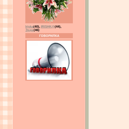
Iriska
(40)
,
IRISHK@
(44)
,
Энди
(46)
ГОВОРИЛКА