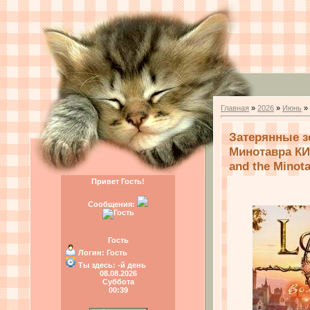
Главная
»
2026
»
Июнь
»
Затерянные з
Минотавра КИ/L
and the Minot
Привет Гость!
Сообщения:
Гость
Логин:
Гость
Ты здесь:
-й день
08.08.2026
Суббота
00:39