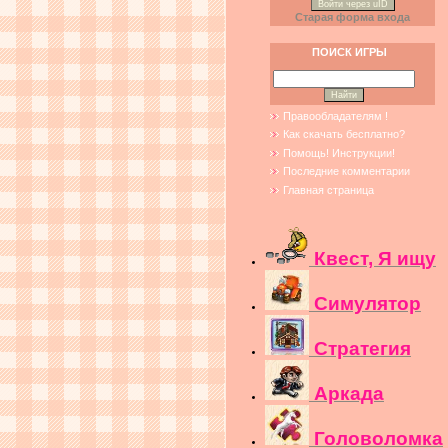
Войти через uID
Старая форма входа
ПОИСК ИГРЫ
Правообладателям !
Как скачать бесплатно?
Помощь! Инструкции!
Последние комментарии
Главная страница
Квест, Я ищу
Симулятор
Стратегия
Аркада
Головоломка