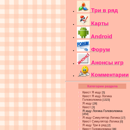
Три в ряд
Карты
Android
Форум
Анонсы игр
Комментарии
Категории раздела
Квест Я ищу
[5]
Квест Я ищу Логика
Головоломка
[1323]
Я ищу
[28]
Квест
[3]
Я ищу Логика Головоломка
[454]
Я ищу Симулятор Логика
[17]
Квест Симулятор Логика
[0]
Я ищу Три в ряд
[2]
Квест Головоломка
[36]