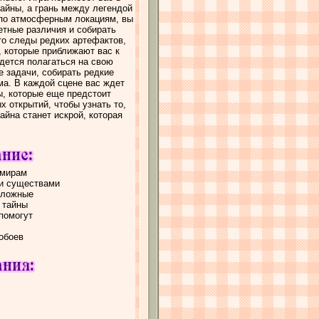
айны, а грань между легендой
 по атмосферным локациям, вы
етные различия и собирать
о следы редких артефактов,
, которые приближают вас к
идется полагаться на свою
 задачи, собирать редкие
ма. В каждой сцене вас ждет
ы, которые еще предстоит
х открытий, чтобы узнать то,
айна станет искрой, которая
 мирам
и существами
сложные
 тайны
помогут
 обоев