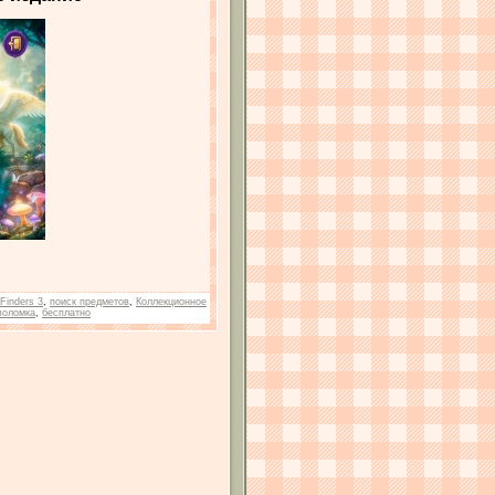
Finders 3
,
поиск предметов
,
Коллекционное
воломка
,
бесплатно