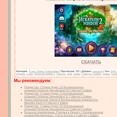
СКАЧАТЬ
Категория
:
Я ищу Логика Головоломка
|
Просмотров
: 521 |
Добавил
:
игрулька
|
Теги
:
Myth 
издание
,
я ищу
,
Искатели мифов 3
,
Скачать
,
игра
,
пазлы
,
Collector's Edition
,
логика
,
Голо
Мы рекомендуем:
Рождество: Страна Чудес 10 Коллекционное
издание/Christmas Wonderland 10 Collector's Edition
Рождество: Страна Чудес 11 Коллекционное
издание/Christmas Wonderland 11 Collector's Edition
Наша прекрасная Земля 6 Коллекционное издание/Our
Beautiful Earth 6 Collector's Edition
Рождество: Страна Чудес 12 Коллекционное
издание/Christmas Wonderland 12 Collector's Edition
Большое приключение: Поездка в Европу 2 Коллекционное
издание/Big Adventure: Trip to Europe 2 Collector's Edition