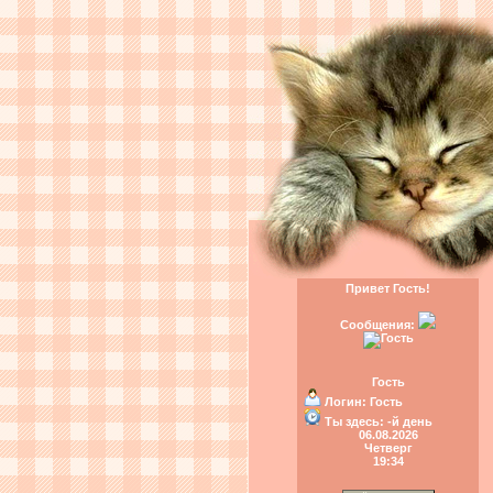
Привет Гость!
Сообщения:
Гость
Логин:
Гость
Ты здесь:
-й день
06.08.2026
Четверг
19:34