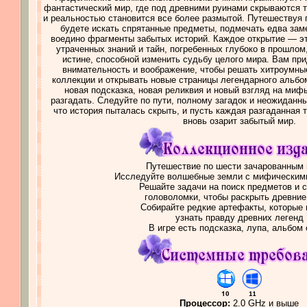
фантастический мир, где под древними руинами скрываются т
и реальностью становится все более размытой. Путешествуя
будете искать спрятанные предметы, подмечать едва зам
воедино фрагменты забытых историй. Каждое открытие — эт
утраченных знаний и тайн, погребенных глубоко в прошлом
истине, способной изменить судьбу целого мира. Вам пр
внимательность и воображение, чтобы решать хитроумные
коллекции и открывать новые страницы легендарного альбо
новая подсказка, новая реликвия и новый взгляд на миф
разгадать. Следуйте по пути, полному загадок и неожиданны
что история пыталась скрыть, и пусть каждая разгаданная т
вновь озарит забытый мир.
Путешествие по шести зачарованным
Исследуйте волшебные земли с мифическим
Решайте задачи на поиск предметов и 
головоломки, чтобы раскрыть древние
Собирайте редкие артефакты, которые 
узнать правду древних легенд
В игре есть подсказка, лупа, альбом
Процессор:
2.0 GHz и выше