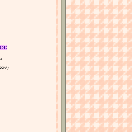
а
рсия)