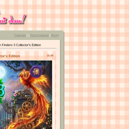
Главная
|
|
Регистрация
|
Вход
nders 3 Collector's Edition
or's Edition
16:48