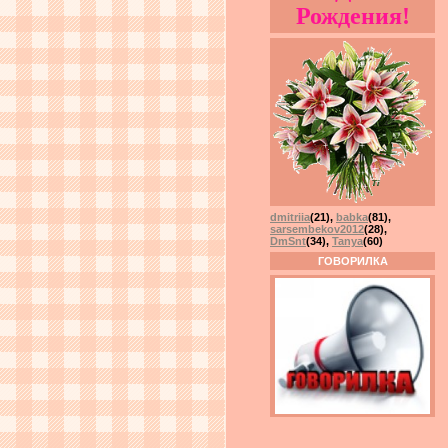
Рождения!
dmitriia
(21)
,
babka
(81)
,
sarsembekov2012
(28)
,
DmSnt
(34)
,
Tanya
(60)
ГОВОРИЛКА