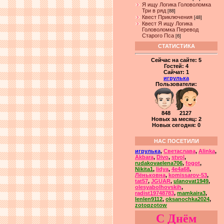
Я ищу Логика Головоломка
Три в ряд
[88]
Квест Приключения
[48]
Квест Я ищу Логика
Головоломка Перевод
Старого Пса
[6]
СТАТИСТИКА
Сейчас на сайте:
5
Гостей:
4
Сайчат:
1
игрулька
Пользователи:
848 2127
Новых за месяц: 2
Новых сегодня: 0
НАС ПОСЕТИЛИ
игрулька
,
Светаслава
,
Alinka
,
Akbara
,
Divo
,
stvol
,
rudakovaelena706
,
fogot
,
Nikita1
,
lidya
,
4e4a68
,
Лёньковна
,
komissarov-53
,
tat57
,
JGUAR
,
ulanovat1949
,
olesyabolhovskih
,
radist19748783
,
mamkaira3
,
lenlen9112
,
oksanochka2024
,
zotopzotow
С Днём