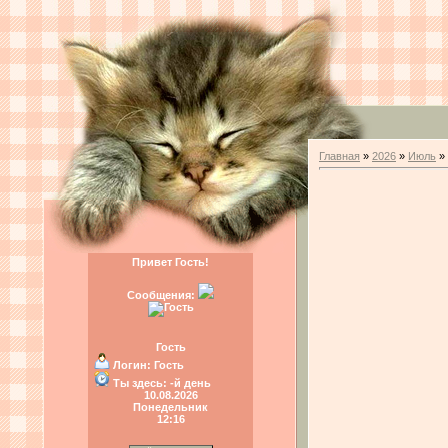
Главная
»
2026
»
Июль
»
Привет Гость!
Сообщения:
Гость
Логин:
Гость
Ты здесь:
-й день
10.08.2026
Понедельник
12:16