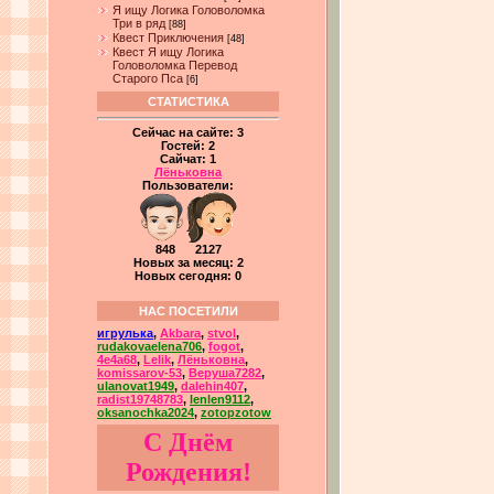
Я ищу Логика Головоломка
Три в ряд
[88]
Квест Приключения
[48]
Квест Я ищу Логика
Головоломка Перевод
Старого Пса
[6]
СТАТИСТИКА
Сейчас на сайте:
3
Гостей:
2
Сайчат:
1
Лёньковна
Пользователи:
848 2127
Новых за месяц: 2
Новых сегодня: 0
НАС ПОСЕТИЛИ
игрулька
,
Akbara
,
stvol
,
rudakovaelena706
,
fogot
,
4e4a68
,
Lelik
,
Лёньковна
,
komissarov-53
,
Веруша7282
,
ulanovat1949
,
dalehin407
,
radist19748783
,
lenlen9112
,
oksanochka2024
,
zotopzotow
С Днём
Рождения!