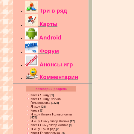
Три в ряд
Карты
Android
Форум
Анонсы игр
Комментарии
Категории раздела
Квест Я ищу
[5]
Квест Я ищу Логика
Головоломка
[1323]
Я ищу
[28]
Квест
[3]
Я ищу Логика Головоломка
[455]
Я ищу Симулятор Логика
[17]
Квест Симулятор Логика
[0]
Я ищу Три в ряд
[2]
Квест Головоломка
[36]