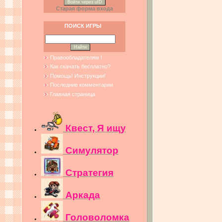
Войти через uID
Старая форма входа
ПОИСК ИГРЫ
Правообладателям !
Как скачать бесплатно?
Помощь! Инструкции!
Последние комментарии
Главная страница
Квест, Я ищу
Симулятор
Стратегия
Аркада
Головоломка