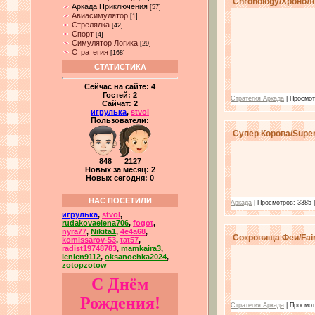
Chronology/Хронол
Аркада Приключения
[57]
Авиасимулятор
[1]
Стрелялка
[42]
Спорт
[4]
Симулятор Логика
[29]
Стратегия
[168]
СТАТИСТИКА
Сейчас на сайте:
4
Гостей:
2
Стратегия Аркада
| Просмот
Сайчат:
2
игрулька
,
stvol
Пользователи:
Супер Корова/Supe
848 2127
Новых за месяц: 2
Новых сегодня: 0
НАС ПОСЕТИЛИ
Аркада
| Просмотров: 3385 
игрулька
,
stvol
,
rudakovaelena706
,
fogot
,
nyra77
,
Nikita1
,
4e4a68
,
Сокровища Феи/Fair
komissarov-53
,
tat57
,
radist19748783
,
mamkaira3
,
lenlen9112
,
oksanochka2024
,
zotopzotow
С Днём
Рождения!
Стратегия Аркада
| Просмот