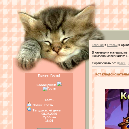
Главная
»
Статьи
» Арка
В категории материалов
Показано материалов
:
1-
Сортировать по
:
Дате
·
Кот кладоискатель/
Привет Гость!
Сообщения:
Гость
Логин:
Гость
Ты здесь:
-й день
08.08.2026
Суббота
16:01