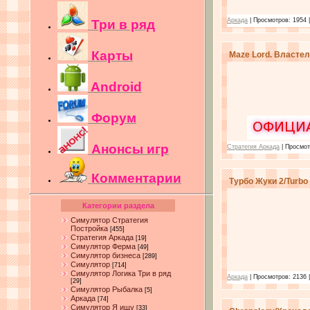
Аркада
| Просмотров: 1954 
Три в ряд
Карты
Maze Lord. Власте
Android
Форум
Анонсы игр
Стратегия Аркада
| Просмот
Комментарии
Турбо Жуки 2/Turbo
Категории раздела
Симулятор Стратегия
Постройка
[455]
Стратегия Аркада
[19]
Симулятор Ферма
[49]
Симулятор бизнеса
[289]
Симулятор
[714]
Симулятор Логика Три в ряд
Аркада
| Просмотров: 2136 
[29]
Симулятор Рыбалка
[5]
Аркада
[74]
Симулятор Я ищу
[33]