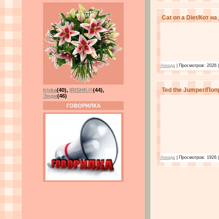
Cat on a Diet/Кот на
Аркада
| Просмотров: 2026 
Ted the Jumper/Поп
Iriska
(40)
,
IRISHK@
(44)
,
Энди
(46)
ГОВОРИЛКА
Аркада
| Просмотров: 1926 