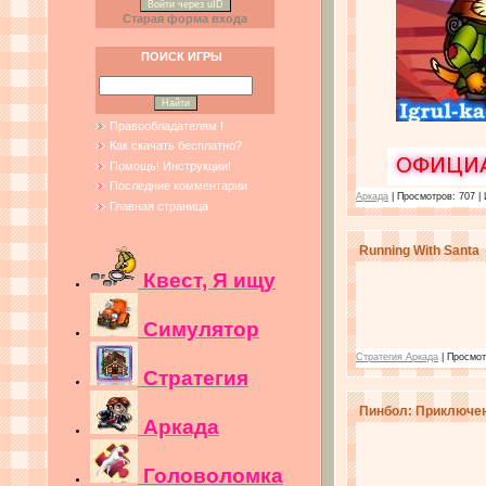
Войти через uID
Старая форма входа
ПОИСК ИГРЫ
Правообладателям !
Как скачать бесплатно?
Помощь! Инструкции!
Последние комментарии
Аркада
| Просмотров: 707 |
Главная страница
Running With Santa
Квест, Я ищу
Симулятор
Стратегия Аркада
| Просмот
Стратегия
Пинбол: Приключен
Аркада
Головоломка