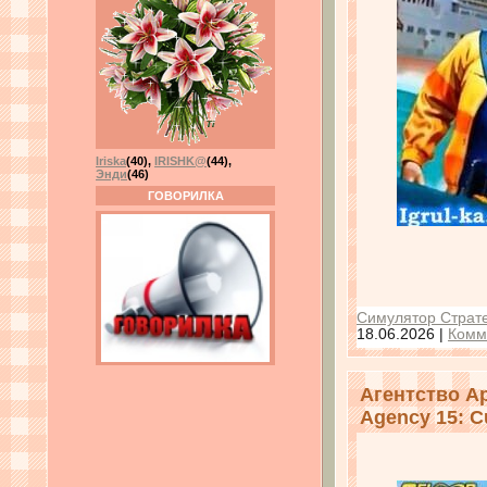
Iriska
(40)
,
IRISHK@
(44)
,
Энди
(46)
ГОВОРИЛКА
Симулятор Страте
18.06.2026
|
Комм
Агентство А
Agency 15: C