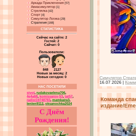
Аркада Приключения
[57]
Авиасимулятор
[1]
Стрелялка
[42]
Спорт
[4]
Симулятор Логика
[29]
Стратегия
[168]
СТАТИСТИКА
Сейчас на сайте:
2
Гостей:
2
Сайчат:
0
Пользователи:
848 2127
Новых за месяц: 2
Новых сегодня: 0
Симулятор Страте
16.07.2026
|
Комм
НАС ПОСЕТИЛИ
stvol
,
rudakovaelena706
,
4e4a68
,
komissarov-53
,
tat57
,
Команда спа
radist19748783
,
mamkaira3
,
lenlen9112
,
oksanochka2024
издание/Emerg
С Днём
Рождения!