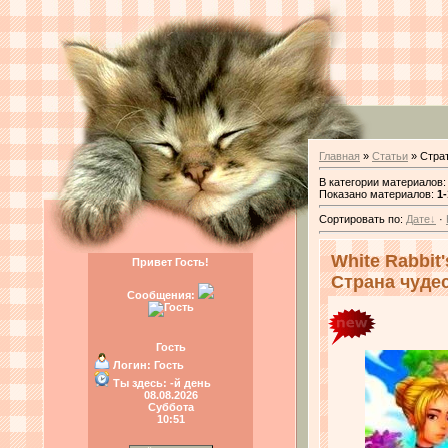
Главная
»
Статьи
» Стра
В категории материалов
Показано материалов
:
1-
Сортировать по
:
Дате
·
White Rabbit'
Привет Гость!
Страна чудес
Сообщения:
Гость
Логин:
Гость
Ты здесь:
-й день
08.08.2026
Суббота
10:51