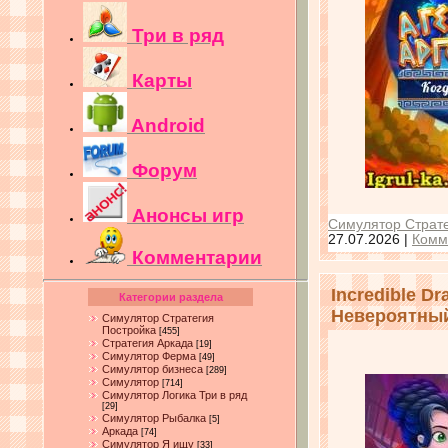
Три в ряд
Карты
Android
Форум
Анонсы игр
Симулятор Страте
27.07.2026
|
Комм
Комментарии
Incredible Dr
Категории раздела
Невероятный
Симулятор Стратегия
Постройка
[455]
Стратегия Аркада
[19]
Симулятор Ферма
[49]
Симулятор бизнеса
[289]
Симулятор
[714]
Симулятор Логика Три в ряд
[29]
Симулятор Рыбалка
[5]
Аркада
[74]
Симулятор Я ищу
[33]