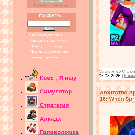
Войти через uID
Старая форма входа
ПОИСК ИГРЫ
Правообладателям !
Как скачать бесплатно?
Помощь! Инструкции!
Последние комментарии
Главная страница
Симулятор Страте
06.08.2026
|
Комм
Квест, Я ищу
Симулятор
Агентство Ар
16: When Spr
Стратегия
Аркада
Головоломка