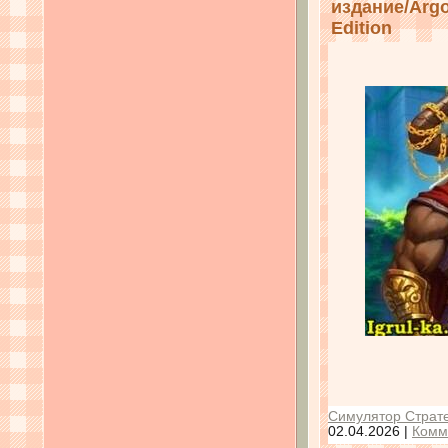
издание/Argon
Edition
Симулятор Страте
02.04.2026
|
Комм