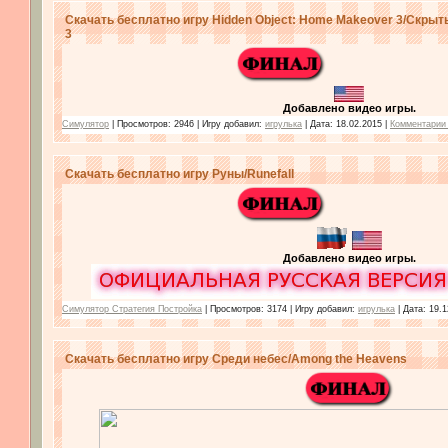
Скачать бесплатно игру Hidden Object: Home Makeover 3/Скры
3
Добавлено видео игры.
Симулятор
| Просмотров: 2946 | Игру добавил:
игрулька
| Дата:
18.02.2015
|
Комментарии 
Скачать бесплатно игру Руны/Runefall
Добавлено видео игры.
Симулятор Стратегия Постройка
| Просмотров: 3174 | Игру добавил:
игрулька
| Дата:
19.1
Скачать бесплатно игру Среди небес/Among the Heavens