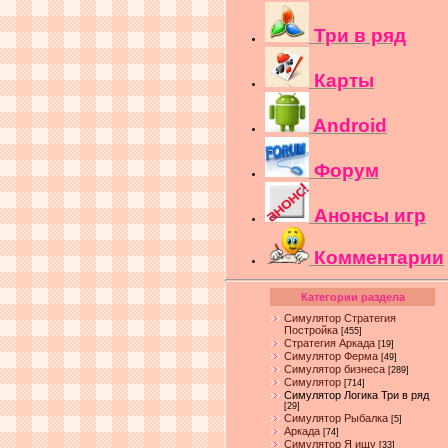
Три в ряд
Карты
Android
Форум
Анонсы игр
Комментарии
Категории раздела
Симулятор Стратегия
Постройка
[455]
Стратегия Аркада
[19]
Симулятор Ферма
[49]
Симулятор бизнеса
[289]
Симулятор
[714]
Симулятор Логика Три в ряд
[29]
Симулятор Рыбалка
[5]
Аркада
[74]
Симулятор Я ищу
[33]