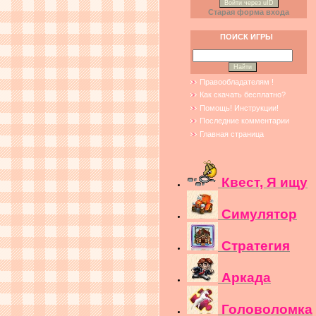
Войти через uID
Старая форма входа
ПОИСК ИГРЫ
Правообладателям !
Как скачать бесплатно?
Помощь! Инструкции!
Последние комментарии
Главная страница
Квест, Я ищу
Симулятор
Стратегия
Аркада
Головоломка