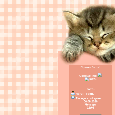
Привет Гость!
Сообщения:
Гость
Логин:
Гость
Ты здесь:
-й день
06.08.2026
Четверг
12:03