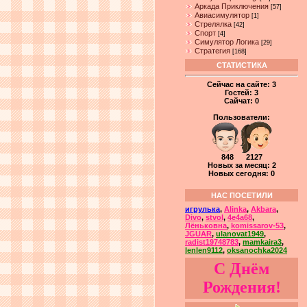
Аркада Приключения
[57]
Авиасимулятор
[1]
Стрелялка
[42]
Спорт
[4]
Симулятор Логика
[29]
Стратегия
[168]
СТАТИСТИКА
Сейчас на сайте:
3
Гостей:
3
Сайчат:
0
Пользователи:
848 2127
Новых за месяц: 2
Новых сегодня: 0
НАС ПОСЕТИЛИ
игрулька
,
Alinka
,
Akbara
,
Divo
,
stvol
,
4e4a68
,
Лёньковна
,
komissarov-53
,
JGUAR
,
ulanovat1949
,
radist19748783
,
mamkaira3
,
lenlen9112
,
oksanochka2024
С Днём
Рождения!