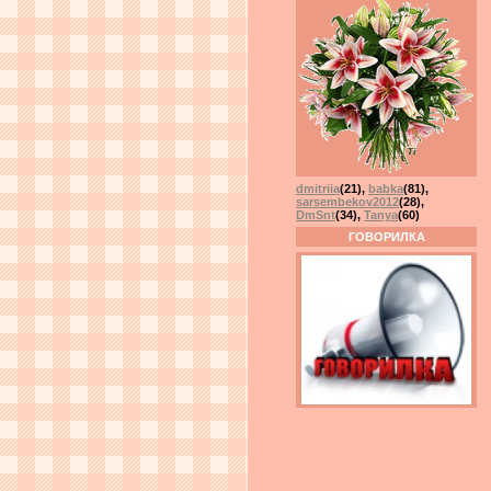
dmitriia
(21)
,
babka
(81)
,
sarsembekov2012
(28)
,
DmSnt
(34)
,
Tanya
(60)
ГОВОРИЛКА