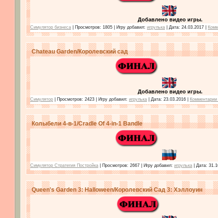
Добавлено видео игры.
Симулятор бизнеса
| Просмотров: 1805 | Игру добавил:
игрулька
| Дата:
24.03.2017
|
Комм
Chateau Garden/Королевский сад
Добавлено видео игры.
Симулятор
| Просмотров: 2423 | Игру добавил:
игрулька
| Дата:
23.03.2016
|
Комментарии 
Колыбели 4-в-1/Cradle Of 4-in-1 Bandle
Симулятор Стратегия Постройка
| Просмотров: 2667 | Игру добавил:
игрулька
| Дата:
31.1
Queen's Garden 3: Halloween/Королевский Сад 3: Хэллоуин