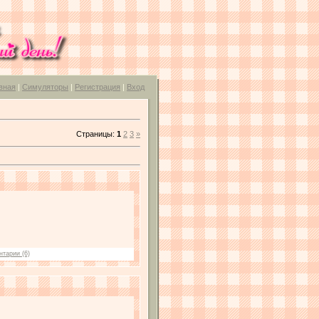
вная
|
Симуляторы
|
Регистрация
|
Вход
Страницы
:
1
2
3
»
тарии (6)