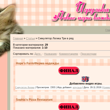
Гла
Главная
»
Статьи
» Симулятор Логика Три в ряд
В категории материалов
:
29
Показано материалов
:
1-10
Сортировать по
:
Дате
·
Названию
·
Комментариям
·
Просмотрам
Hope's Farm/Ферма надежды
Добавлено видео игры.
Симулятор Ферма
| Просмотров: 1503 | Игру добавил:
игрулька
| Дата:
29.11.2019
|
Коммен
Sophia's Pizza Restaurant