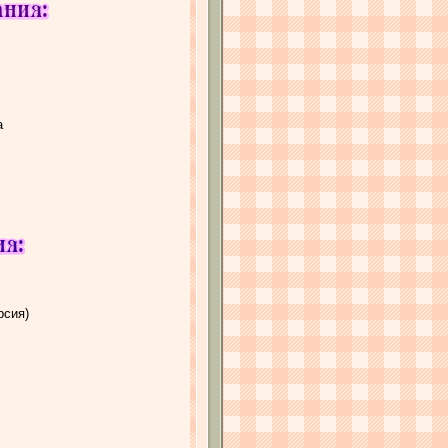
а
рсия)