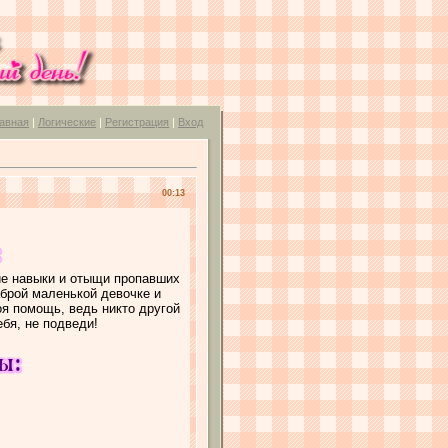
авная
|
Логические
|
Регистрация
|
Вход
00:13
е навыки и отыщи пропавших
аброй маленькой девочке и
оя помощь, ведь никто другой
ебя, не подведи!