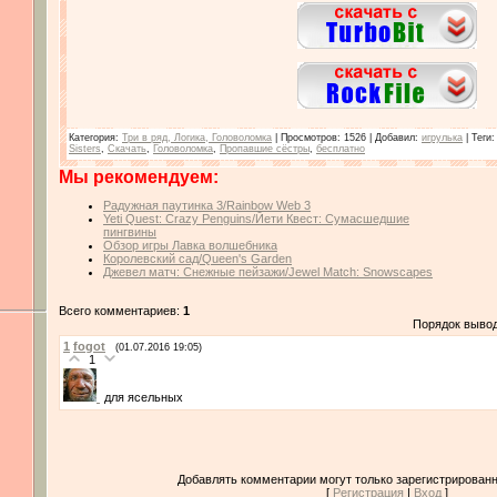
Категория
:
Три в ряд, Логика, Головоломка
|
Просмотров
: 1526 |
Добавил
:
игрулька
|
Теги
Sisters
,
Скачать
,
Головоломка
,
Пропавшие сёстры
,
бесплатно
Мы рекомендуем:
Радужная паутинка 3/Rainbow Web 3
Yeti Quest: Crazy Penguins/Йети Квест: Сумасшедшие
пингвины
Обзор игры Лавка волшебника
Королевский сад/Queen's Garden
Джевел матч: Снежные пейзажи/Jewel Match: Snowscapes
Всего комментариев:
1
Порядок выво
1
fogot
(01.07.2016 19:05)
1
для ясельных
Добавлять комментарии могут только зарегистрированн
[
Регистрация
|
Вход
]