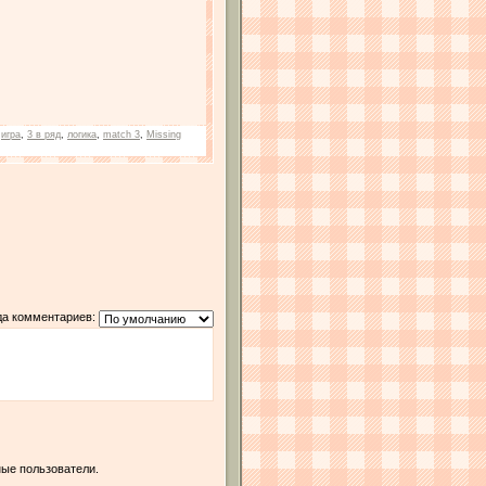
:
игра
,
3 в ряд
,
логика
,
match 3
,
Missing
да комментариев:
ые пользователи.