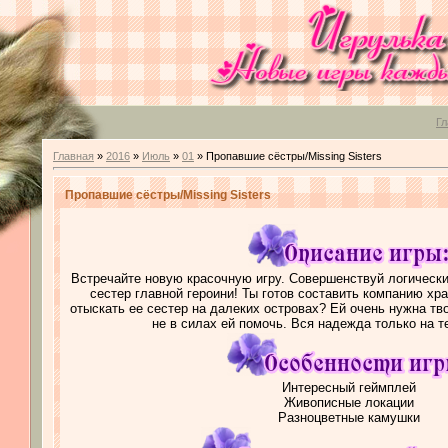
Гл
Главная
»
2016
»
Июль
»
01
» Пропавшие сёстры/Missing Sisters
Пропавшие сёстры/Missing Sisters
Встречайте новую красочную игру.
Совершенствуй логически
сестер главной героини! Ты готов составить компанию хр
отыскать ее сестер на далеких островах? Ей очень нужна тв
не в силах ей помочь. Вся надежда только на т
Интересный геймплей
Живописные локации
Разноцветные камушки