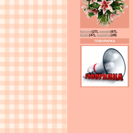
Кисуля
(27)
,
qwedrt
(67)
,
kirafo
(47)
,
maximys
(28)
ГОВОРИЛКА