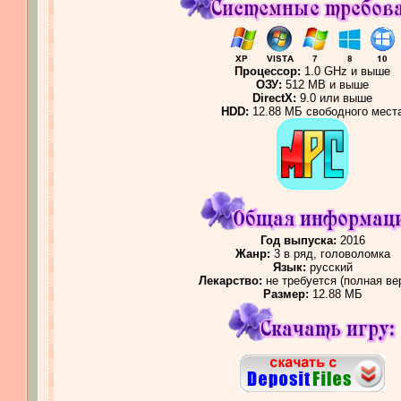
Процессор:
1.0 GHz и выше
ОЗУ:
512 MB и выше
DirectX:
9.0 или выше
HDD:
12.88 МБ свободного мест
Год выпуска:
2016
Жанр:
3 в ряд, головоломка
Язык:
русский
Лекарство:
не тр
ебуется (полная ве
Разм
ер:
12.88
MБ