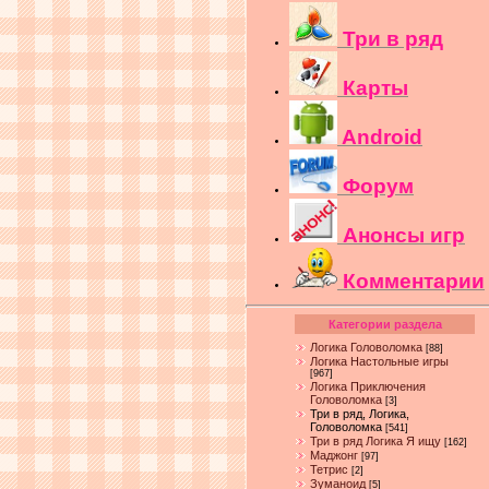
Три в ряд
Карты
Android
Форум
Анонсы игр
Комментарии
Категории раздела
Логика Головоломка
[88]
Логика Настольные игры
[967]
Логика Приключения
Головоломка
[3]
Три в ряд, Логика,
Головоломка
[541]
Три в ряд Логика Я ищу
[162]
Маджонг
[97]
Тетрис
[2]
Зуманоид
[5]