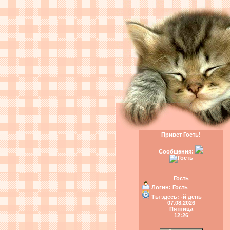
Привет Гость!
Сообщения:
Гость
Логин:
Гость
Ты здесь:
-й день
07.08.2026
Пятница
12:26