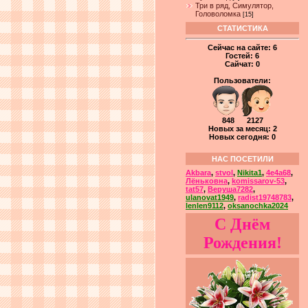
Три в ряд, Симулятор,
Головоломка
[15]
СТАТИСТИКА
Сейчас на сайте:
6
Гостей:
6
Сайчат:
0
Пользователи:
848 2127
Новых за месяц: 2
Новых сегодня: 0
НАС ПОСЕТИЛИ
Akbara
,
stvol
,
Nikita1
,
4e4a68
,
Лёньковна
,
komissarov-53
,
tat57
,
Веруша7282
,
ulanovat1949
,
radist19748783
,
lenlen9112
,
oksanochka2024
С Днём
Рождения!