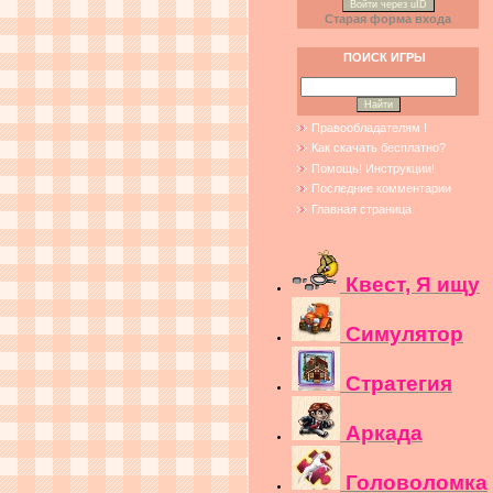
Войти через uID
Старая форма входа
ПОИСК ИГРЫ
Правообладателям !
Как скачать бесплатно?
Помощь! Инструкции!
Последние комментарии
Главная страница
Квест, Я ищу
Симулятор
Стратегия
Аркада
Головоломка