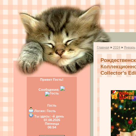
Главная
»
2024
»
Январь
Рождественск
Коллекционное
Collector's Edi
Привет Гость!
Сообщения:
Гость
Логин:
Гость
Ты здесь:
-й день
07.08.2026
Пятница
06:54