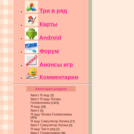
Три в ряд
Карты
Android
Форум
Анонсы игр
Комментарии
Категории раздела
Квест Я ищу
[5]
Квест Я ищу Логика
Головоломка
[1323]
Я ищу
[28]
Квест
[3]
Я ищу Логика Головоломка
[454]
Я ищу Симулятор Логика
[17]
Квест Симулятор Логика
[0]
Я ищу Три в ряд
[2]
Квест Головоломка
[36]