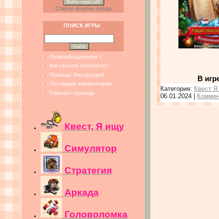
Войти через uID
Старая форма входа
ПОИСК ИГРЫ
Правообладателям !
Как скачать бесплатно?
Помощь! Инструкции!
В игр
Последние комментарии
Категория:
Квест Я
Главная страница
06.01.2024
|
Коммен
Квест, Я ищу
Симулятор
Стратегия
Аркада
Головоломка