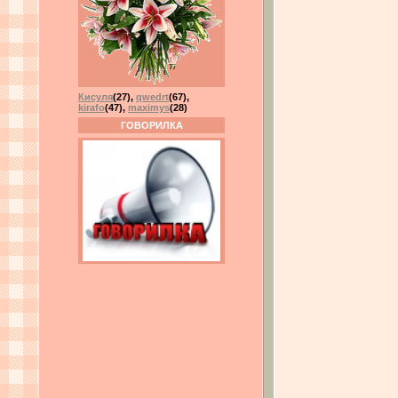
Кисуля
(27)
,
qwedrt
(67)
,
kirafo
(47)
,
maximys
(28)
ГОВОРИЛКА