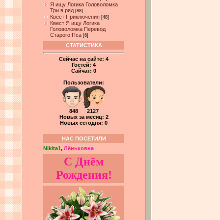
Я ищу Логика Головоломка
Три в ряд
[88]
Квест Приключения
[48]
Квест Я ищу Логика
Головоломка Перевод
Старого Пса
[6]
СТАТИСТИКА
Сейчас на сайте:
4
Гостей:
4
Сайчат:
0
Пользователи:
848 2127
Новых за месяц: 2
Новых сегодня: 0
НАС ПОСЕТИЛИ
Nikita1
,
Лёньковна
С Днём
Рождения!