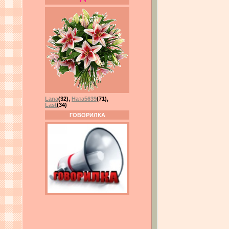
Lana
(32)
,
Ната5639
(71)
,
Last
(34)
ГОВОРИЛКА