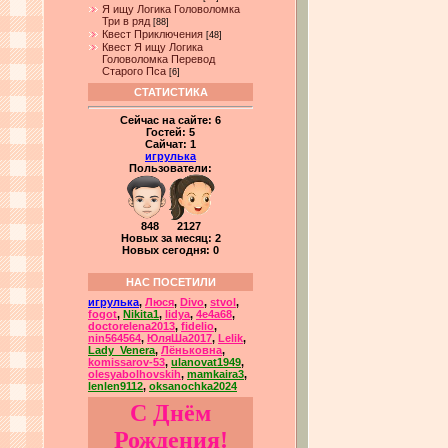
Я ищу Логика Головоломка
Три в ряд
[88]
Квест Приключения
[48]
Квест Я ищу Логика
Головоломка Перевод
Старого Пса
[6]
СТАТИСТИКА
Сейчас на сайте:
6
Гостей:
5
Сайчат:
1
игрулька
Пользователи:
848 2127
Новых за месяц: 2
Новых сегодня: 0
НАС ПОСЕТИЛИ
игрулька
,
Люся
,
Divo
,
stvol
,
fogot
,
Nikita1
,
lidya
,
4e4a68
,
doctorelena2013
,
fidelio
,
nin564564
,
ЮляШа2017
,
Lelik
,
Lady_Venera
,
Лёньковна
,
komissarov-53
,
ulanovat1949
,
olesyabolhovskih
,
mamkaira3
,
lenlen9112
,
oksanochka2024
С Днём
Рождения!