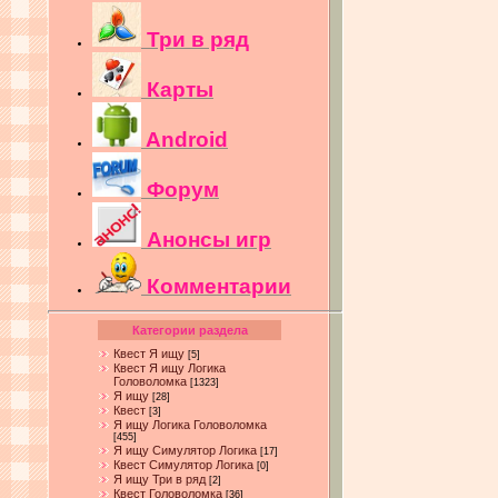
Три в ряд
Карты
Android
Форум
Анонсы игр
Комментарии
Категории раздела
Квест Я ищу
[5]
Квест Я ищу Логика
Головоломка
[1323]
Я ищу
[28]
Квест
[3]
Я ищу Логика Головоломка
[455]
Я ищу Симулятор Логика
[17]
Квест Симулятор Логика
[0]
Я ищу Три в ряд
[2]
Квест Головоломка
[36]