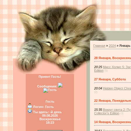
Главная
»
2024
»
Январь
28 Января, Воскресен
20:25
Мисс Холмс 5: Заго
Edition
(5)
Привет Гость!
27 Января, Суббота
Сообщения:
20:04
Hidden Object Chro
(2)
22 Января, Понедельн
Гость
Логин:
Гость
15:35
Вокруг света 2: П
Ты здесь:
-й день
Collector’s Edition
(3)
09.08.2026
Воскресенье
14 Января, Воскресен
18:23
20:51
Перекресток 3: Воз