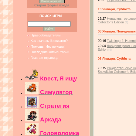
Войти через uID
Старая форма входа
13 Января, Суббота
ПОИСК ИГРЫ
19:17
Нераскрытое дело 
Collector's Edition
(3)
08 Января, Понедельн
Правообладателям !
20:45
Twistingo 4: Hummin
Как скачать бесплатно?
19:08
Лабиринт реальност
Помощь! Инструкции!
Edition
(4)
Последние комментарии
Главная страница
06 Января, Суббота
19:15
Рождественские не
Snowflake Collector's Edit
Квест, Я ищу
Симулятор
Стратегия
Аркада
Головоломка