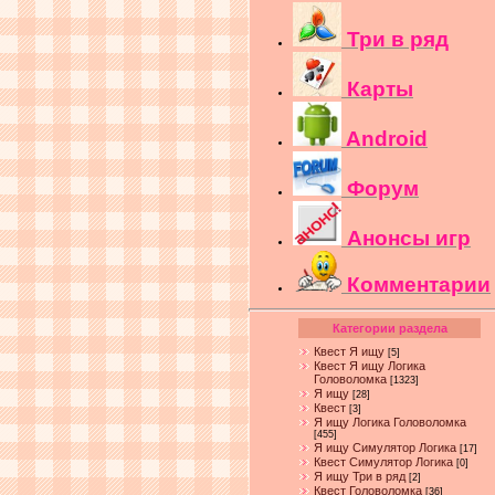
Три в ряд
Карты
Android
Форум
Анонсы игр
Комментарии
Категории раздела
Квест Я ищу
[5]
Квест Я ищу Логика
Головоломка
[1323]
Я ищу
[28]
Квест
[3]
Я ищу Логика Головоломка
[455]
Я ищу Симулятор Логика
[17]
Квест Симулятор Логика
[0]
Я ищу Три в ряд
[2]
Квест Головоломка
[36]