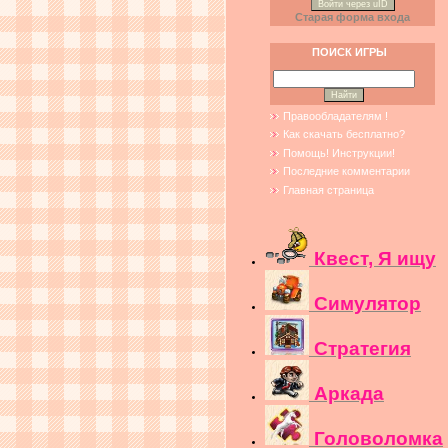
Войти через uID
Старая форма входа
ПОИСК ИГРЫ
Правообладателям !
Как скачать бесплатно?
Помощь! Инструкции!
Последние комментарии
Главная страница
Квест, Я ищу
Симулятор
Стратегия
Аркада
Головоломка