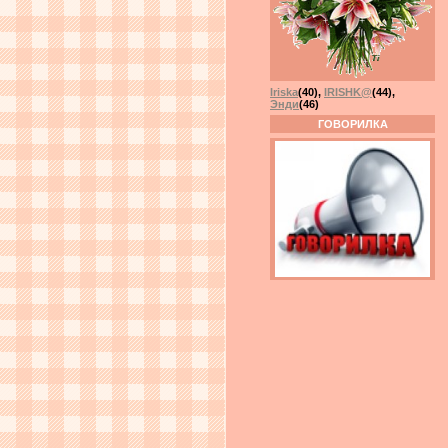
Iriska
(40)
,
IRISHK@
(44)
,
Энди
(46)
ГОВОРИЛКА