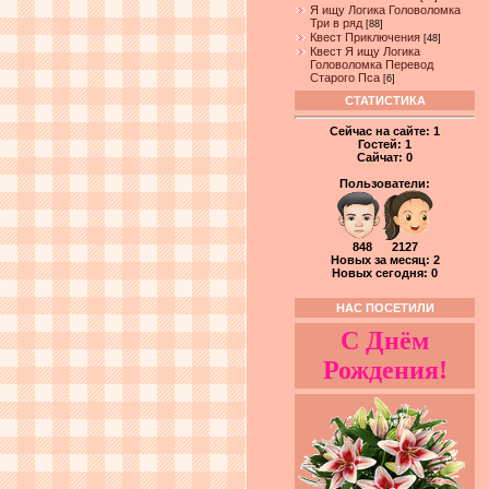
Я ищу Логика Головоломка
Три в ряд
[88]
Квест Приключения
[48]
Квест Я ищу Логика
Головоломка Перевод
Старого Пса
[6]
СТАТИСТИКА
Сейчас на сайте:
1
Гостей:
1
Сайчат:
0
Пользователи:
848 2127
Новых за месяц: 2
Новых сегодня: 0
НАС ПОСЕТИЛИ
С Днём
Рождения!