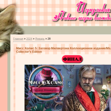
Главная
»
2024
»
Январь
»
28
Мисс Холмс 5: Заговор Милвертона Коллекционное издание/Ms. H
Collector’s Edition