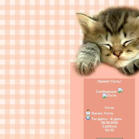
Привет Гость!
Сообщения:
Гость
Логин:
Гость
Ты здесь:
-й день
08.08.2026
Суббота
02:32