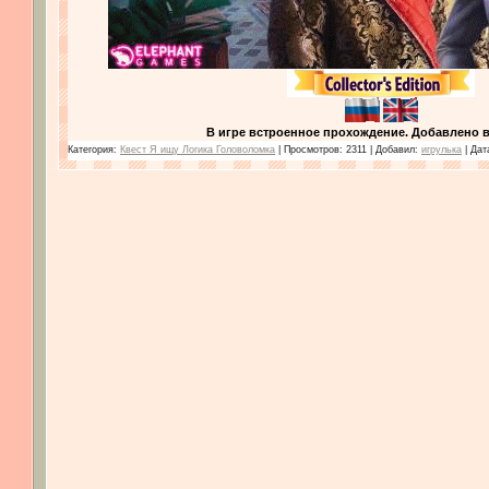
В игре встроенное прохождение. Добавлено в
Категория:
Квест Я ищу Логика Головоломка
| Просмотров: 2311 | Добавил:
игрулька
| Дат