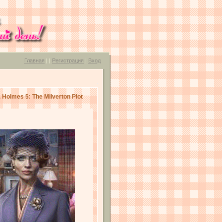
Главная
|
|
Регистрация
|
Вход
olmes 5: The Milverton Plot